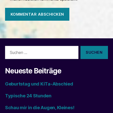
Suchen
nach:
Neueste Beiträge
Geburtstag und KiTa-Abschied
Typische 24 Stunden
Schau mir in die Augen, Kleines!