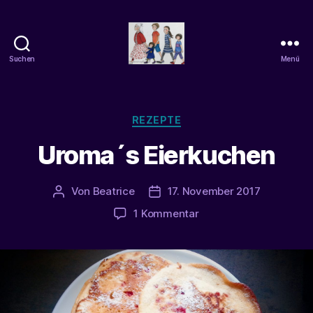
Suchen
Menü
beatrice-
confuss
Kategorien
REZEPTE
Uroma´s Eierkuchen
Von
Beatrice
17. November 2017
Beitragsautor
Veröffentlichungsdatum
zu
1 Kommentar
Uroma
´s
Eierkuchen