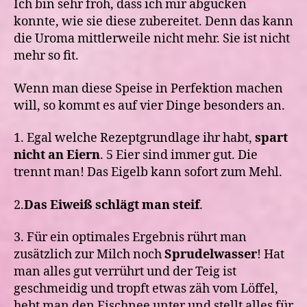
Ich bin sehr froh, dass ich mir abgucken
konnte, wie sie diese zubereitet. Denn das kann
die Uroma mittlerweile nicht mehr. Sie ist nicht
mehr so fit.
Wenn man diese Speise in Perfektion machen
will, so kommt es auf vier Dinge besonders an.
1. Egal welche Rezeptgrundlage ihr habt,
spart
nicht an Eiern
. 5 Eier sind immer gut. Die
trennt man! Das Eigelb kann sofort zum Mehl.
2.
Das Eiweiß schlägt man steif
.
3. Für ein optimales Ergebnis rührt man
zusätzlich zur Milch noch
Sprudelwasser
! Hat
man alles gut verrührt und der Teig ist
geschmeidig und tropft etwas zäh vom Löffel,
hebt man den Eischnee unter und stellt alles für