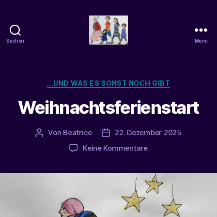
Suchen
Menü
beatrice-
confuss
Kategorien
...UND WAS ES SONST NOCH GIBT
Weihnachtsferienstart
Von
Beatrice
22. Dezember 2025
Beitragsautor
Veröffentlichungsdatum
zu
Keine Kommentare
Weihnachtsferiensta