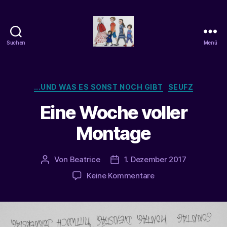
Suchen
Menü
beatrice-
confuss
Kategorien
...UND WAS ES SONST NOCH GIBT
SEUFZ
Eine Woche voller
Montage
Von
Beatrice
1. Dezember 2017
Beitragsautor
Veröffentlichungsdatum
zu
Keine Kommentare
Eine
Woche
voller
Montage