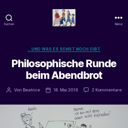
Suchen
Menü
beatrice-
confuss
Kategorien
...UND WAS ES SONST NOCH GIBT
Philosophische Runde
beim Abendbrot
zu
Von
Beatrice
18. Mai 2016
2 Kommentare
Beitragsautor
Veröffentlichungsdatum
Phi
Ru
be
Ab