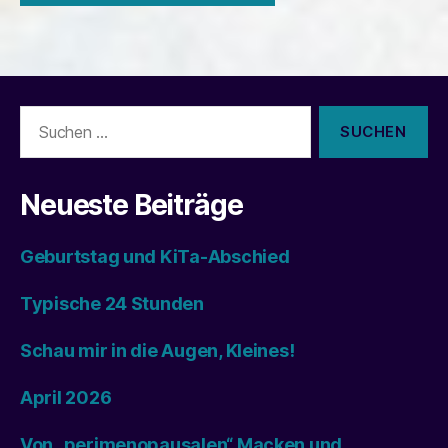
Suchen
nach:
Neueste Beiträge
Geburtstag und KiTa-Abschied
Typische 24 Stunden
Schau mir in die Augen, Kleines!
April 2026
Von „perimenopausalen“ Macken und