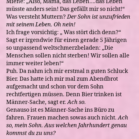
Miene: „Also, Mama, das Leben….das Leben
müsste anders sein! Das gefällt mir so nicht!“
Was versteht Muttern?
Der Sohn ist unzufrieden
mit seinem Leben. Oh nein!
Ich frage vorsichtig: „ Was stört dich denn?“
Sagt er irgendwie für einen gerade 5 Jährigen
so unpassend weltschmerzbeladen: „Die
Menschen sollen nicht sterben! Wir sollen alle
immer weiter leben!“
Puh. Da nahm ich mir erstmal n guten Schluck
Bier. Das hatte ich mir mal zum Abendbrot
aufgemacht und schon vor dem Sohn
rechtfertigen müssen. Denn Bier trinken ist
Männer-Sache, sagt er.
Ach so.
Genauso ist es Männer-Sache ins Büro zu
fahren. Frauen machen sowas auch nicht.
Ach
so, mein Sohn. Aus welchen Jahrhundert genau
kommst du zu uns?