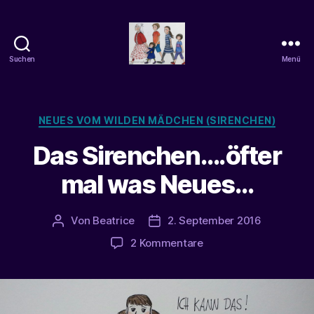
Suchen
Menü
beatrice-
confuss
Kategorien
NEUES VOM WILDEN MÄDCHEN (SIRENCHEN)
Das Sirenchen….öfter
mal was Neues…
Von
Beatrice
2. September 2016
Beitragsautor
Veröffentlichungsdatum
zu
2 Kommentare
Das
Sirenchen….öfter
mal
was