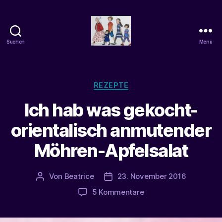
Suchen
Menü
beatrice-
confuss
Kategorien
REZEPTE
Ich hab was gekocht-
orientalisch anmutender
Möhren-Apfelsalat
Von
Beatrice
23. November 2016
Beitragsautor
Veröffentlichungsdatum
zu
5 Kommentare
Ich
hab