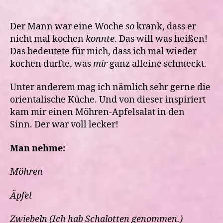
was
gekocht-
orientalisch
Der Mann war eine Woche
so
krank, dass er
anmutender
nicht mal kochen
konnte
. Das will was heißen!
Möhren-
Das bedeutete für mich, dass ich mal wieder
Apfelsalat
kochen durfte, was
mir
ganz alleine schmeckt.
Unter anderem mag ich nämlich sehr gerne die
orientalische Küche. Und von dieser inspiriert
kam mir einen Möhren-Apfelsalat in den
Sinn. Der war voll lecker!
Man nehme:
Möhren
Äpfel
Zwiebeln (Ich hab Schalotten genommen.)