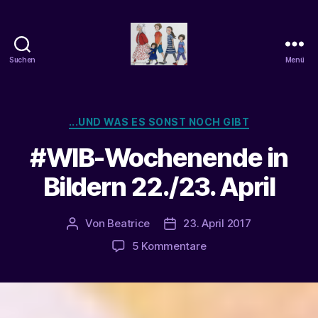
Suchen
Menü
beatrice-
confuss
Kategorien
...UND WAS ES SONST NOCH GIBT
#WIB-Wochenende in
Bildern 22./23. April
Von
Beatrice
23. April 2017
Beitragsautor
Veröffentlichungsdatum
zu
5 Kommentare
#WIB-
Wochenende
in
Bildern