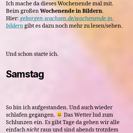
22./23.
Ich mache da dieses Wochenende mal mit.
April
Beim großen
Wochenende in Bildern
.
Hier:
geborgen-wachsen.de/wochenende-in-
bildern
gibt es dazu noch mehr zu lesen/sehen.
Und schon starte ich.
Samstag
So bin ich aufgestanden. Und auch wieder
schlafen gegangen.
Das Wetter lud zum
Schlunzen ein. Es gibt Tage da gehen wir alle
einfach
nicht
raus und sind abends trotzdem