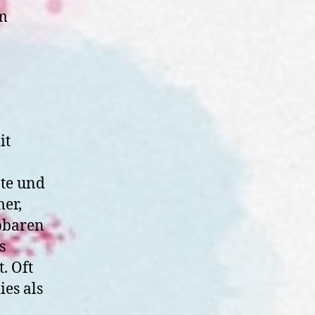
em
n
it
ote und
er,
pbaren
s
. Oft
ies als