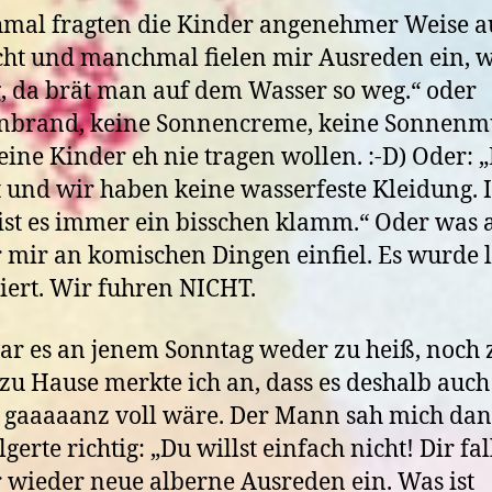
mal fragten die Kinder angenehmer Weise a
cht und manchmal fielen mir Ausreden ein, w
, da brät man auf dem Wasser so weg.“ oder
nbrand, keine Sonnencreme, keine Sonnenm
eine Kinder eh nie tragen wollen. :-D) Oder: „E
t und wir haben keine wasserfeste Kleidung. 
ist es immer ein bisschen klamm.“ Oder was 
mir an komischen Dingen einfiel. Es wurde 
iert. Wir fuhren NICHT.
r es an jenem Sonntag weder zu heiß, noch z
zu Hause merkte ich an, dass es deshalb auch
 gaaaaanz voll wäre. Der Mann sah mich da
gerte richtig: „Du willst einfach nicht! Dir fal
wieder neue alberne Ausreden ein. Was ist