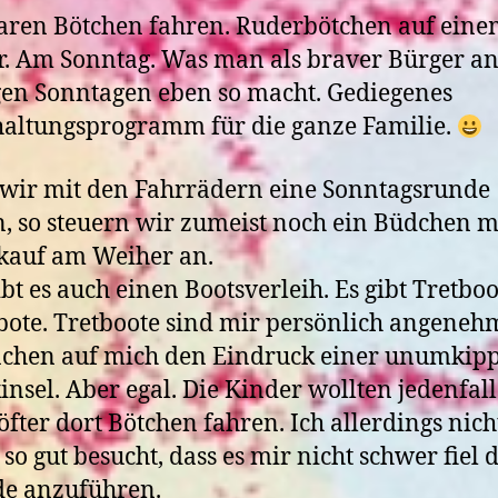
ren Bötchen fahren. Ruderbötchen auf ein
. Am Sonntag. Was man als braver Bürger a
en Sonntagen eben so macht. Gediegenes
altungsprogramm für die ganze Familie.
wir mit den Fahrrädern eine Sonntagsrunde
, so steuern wir zumeist noch ein Büdchen m
kauf am Weiher an.
ibt es auch einen Bootsverleih. Es gibt Tretbo
ote. Tretboote sind mir persönlich angenehm
achen auf mich den Eindruck einer unumkip
kinsel. Aber egal. Die Kinder wollten jedenfall
öfter dort Bötchen fahren. Ich allerdings nicht
so gut besucht, dass es mir nicht schwer fiel d
de anzuführen.