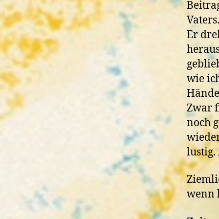
Beitra
Vaters
Er dre
heraus
geblie
wie ic
Händen
Zwar f
noch g
wieder
lustig
Ziemli
wenn k