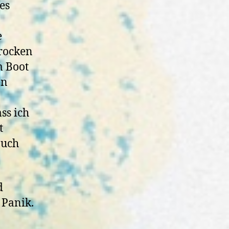
es
e
trocken
m Boot
en
ss ich
t
auch
d
 Panik.