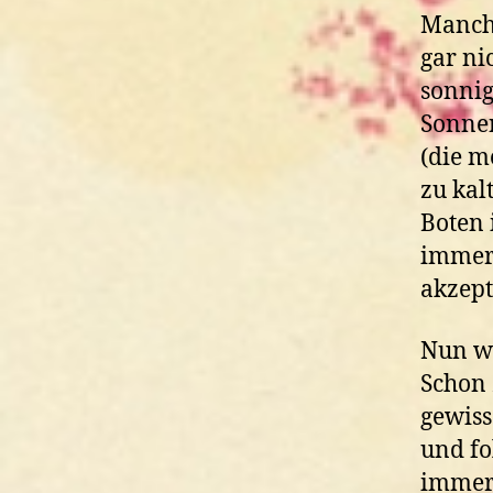
Manch
gar ni
sonnig
Sonne
(die m
zu kal
Boten 
immer 
akzept
Nun wa
Schon 
gewiss
und fol
immer 