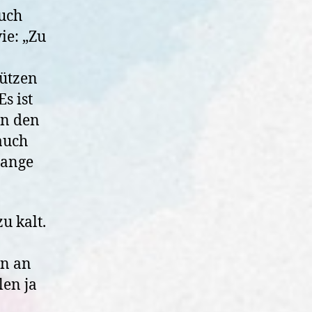
uch
ie: „Zu
ützen
s ist
In den
auch
lange
u kalt.
nn an
len ja