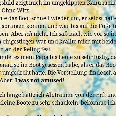
gsbild zeigt mich im umgekippten Kanu mein
. Ohne Witz.
hte das Boot schnell wieder um, er selbst hatt
 springen können und war bis auf die Füße 
ben. Aber
ich
nicht. Ich saß nach wie vor so i
h eingestiegen war und krallte mich mit beid
 an der Reling fest.
indet es mein Papa bis heute zu sehr lustig, da
enau so im Boot gesessen habe, als er das Boo
 umgedreht hatte. Die Vorstellung finde ich 
. Aber:
I was not amused!
ch lange hatte ich Alpträume von der Erft un
leine Boote zu sehr schaukeln, bekomme ich