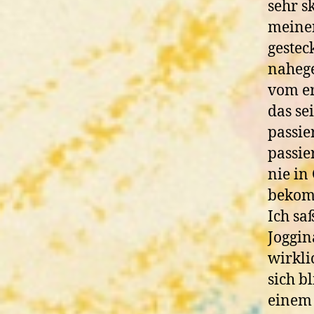
sehr s
meine
gestec
nahege
vom er
das se
passie
passie
nie in
bekomm
Ich s
Joggin
wirkli
sich b
einem 