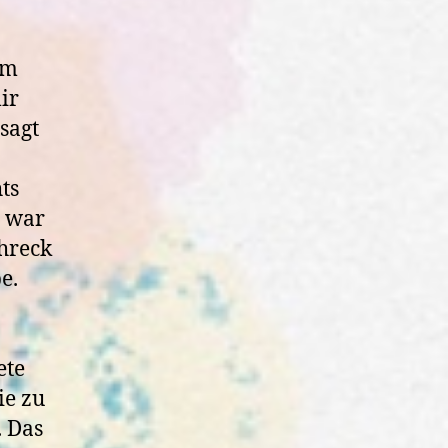
em
ir
sagt
ts
h war
chreck
e.
ete
ie zu
. Das