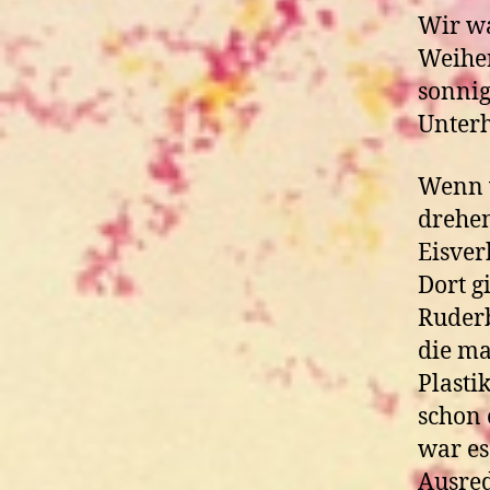
Wir wa
Weiher
sonnig
Unterh
Wenn 
drehen
Eisver
Dort g
Ruderb
die m
Plasti
schon 
war es 
Ausre