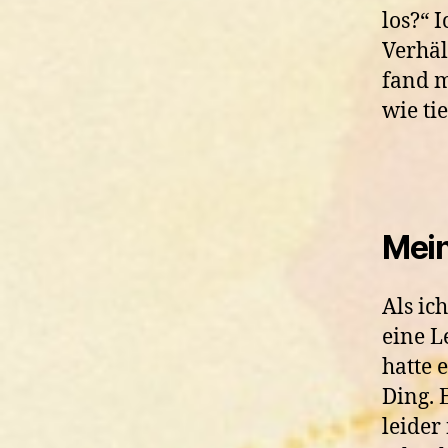
los?“ 
Verhäl
fand m
wie tie
Mein
Als ic
eine L
hatte 
Ding. 
leider