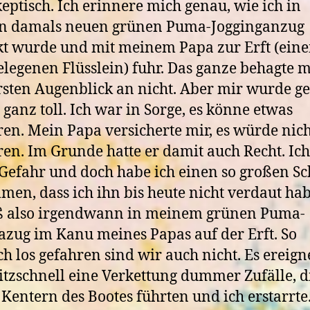
keptisch. Ich erinnere mich genau, wie ich in
n damals neuen grünen Puma-Jogginganzug
kt wurde und mit meinem Papa zur Erft (ein
legenen Flüsslein) fuhr. Das ganze behagte m
sten Augenblick an nicht. Aber mir wurde ge
i ganz toll. Ich war in Sorge, es könne etwas
ren. Mein Papa versicherte mir, es würde nich
ren. Im Grunde hatte er damit auch Recht. Ic
 Gefahr und doch habe ich einen so großen S
en, dass ich ihn bis heute nicht verdaut hab
aß also irgendwann in meinem grünen Puma-
azug im Kanu meines Papas auf der Erft. So
ch los gefahren sind wir auch nicht. Es ereign
litzschnell eine Verkettung dummer Zufälle, d
Kentern des Bootes führten und ich erstarrte