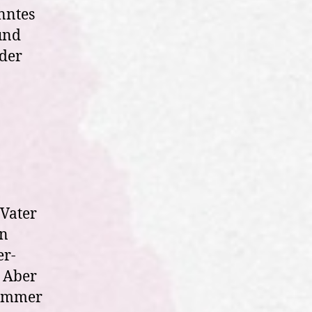
nntes
und
eder
 Vater
en
er-
. Aber
 immer