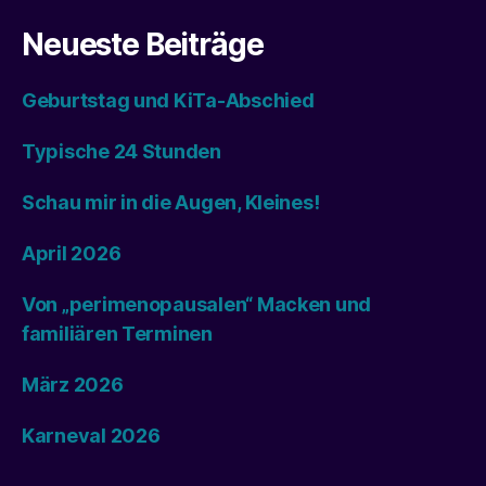
Neueste Beiträge
Geburtstag und KiTa-Abschied
Typische 24 Stunden
Schau mir in die Augen, Kleines!
April 2026
Von „perimenopausalen“ Macken und
familiären Terminen
März 2026
Karneval 2026