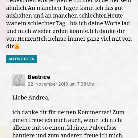
liebevollen Worte!Meine Tochter ist deiner sehr
ähnlich.An manchen Tagen kann ich das gut
aushalten und an manchen schlechter.Heute
war ein schlechter Tag…bis ich deine Worte lad
und mich wieder erden konnte.Ich danke dir
von Herzen!Ich nehme immer ganz viel mit von
dir
ANTWORTEN
sagt:
Beatrice
22. November 2018 um 7:38 Uhr
Liebe Andrea,
ich danke dir für deinen Kommentar! Zum
einen freue ich mich auch, wenn ich nicht
alleine mit so einem kleinen Pulverfass
hantiere und zum anderen freue ich mich,