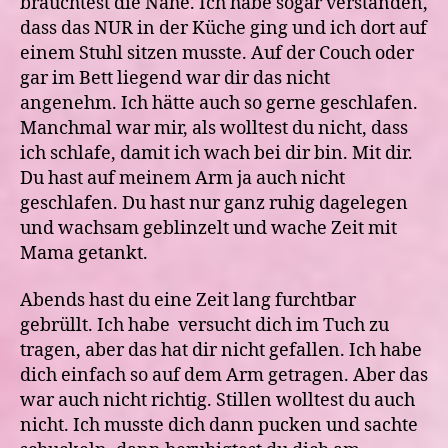
brauchtest die Nähe. Ich habe sogar verstanden,
dass das NUR in der Küche ging und ich dort auf
einem Stuhl sitzen musste. Auf der Couch oder
gar im Bett liegend war dir das nicht
angenehm. Ich hätte auch so gerne geschlafen.
Manchmal war mir, als wolltest du nicht, dass
ich schlafe, damit ich wach bei dir bin. Mit dir.
Du hast auf meinem Arm ja auch nicht
geschlafen. Du hast nur ganz ruhig dagelegen
und wachsam geblinzelt und wache Zeit mit
Mama getankt.
Abends hast du eine Zeit lang furchtbar
gebrüllt. Ich habe
versucht dich im Tuch zu
tragen, aber das hat dir nicht gefallen. Ich habe
dich einfach so auf dem Arm getragen. Aber das
war auch nicht richtig. Stillen wolltest du auch
nicht. Ich musste dich dann pucken und sachte