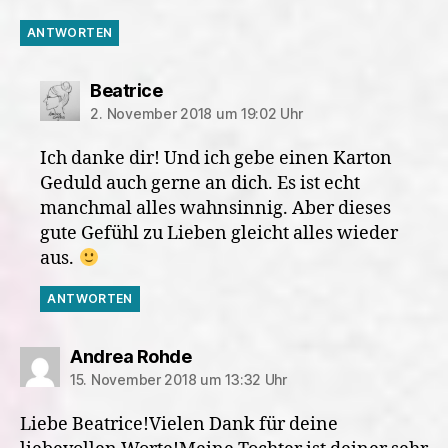
ANTWORTEN
sagt:
Beatrice
2. November 2018 um 19:02 Uhr
Ich danke dir! Und ich gebe einen Karton
Geduld auch gerne an dich. Es ist echt
manchmal alles wahnsinnig. Aber dieses
gute Gefühl zu Lieben gleicht alles wieder
aus.
ANTWORTEN
sagt:
Andrea Rohde
15. November 2018 um 13:32 Uhr
Liebe Beatrice!Vielen Dank für deine