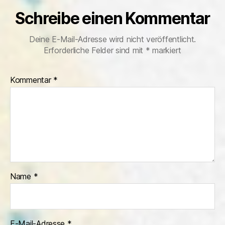
Schreibe einen Kommentar
Deine E-Mail-Adresse wird nicht veröffentlicht.
Erforderliche Felder sind mit
*
markiert
Kommentar
*
Name
*
E-Mail-Adresse
*