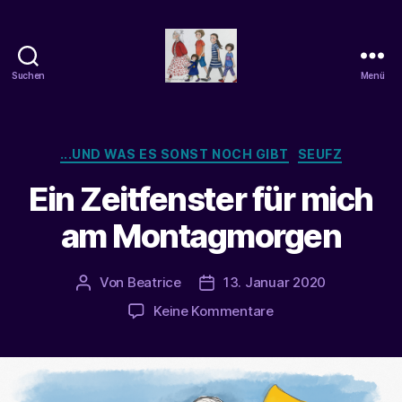
Suchen
Menü
beatrice-
confuss
Kategorien
...UND WAS ES SONST NOCH GIBT
SEUFZ
Ein Zeitfenster für mich
am Montagmorgen
Von
Beatrice
13. Januar 2020
Beitragsautor
Veröffentlichungsdatum
zu
Keine Kommentare
Ein
Zeitfenster
für
mich