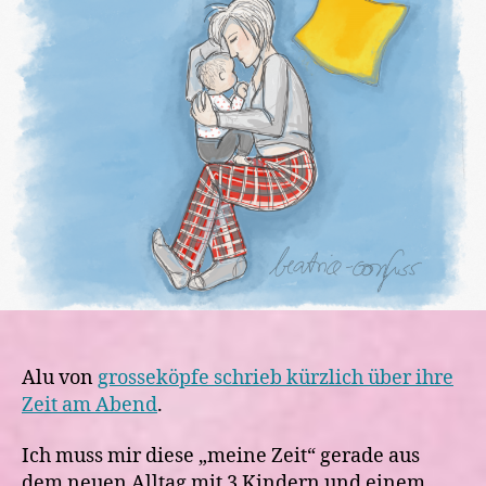
am
Montagmorgen
Alu von
grosseköpfe schrieb kürzlich über ihre
Zeit am Abend
.
Ich muss mir diese „meine Zeit“ gerade aus
dem neuen Alltag mit 3 Kindern und einem