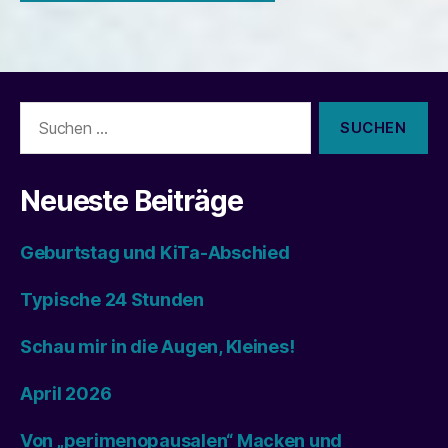
Suchen
nach:
Neueste Beiträge
Geburtstag und KiTa-Abschied
Typische 24 Stunden
Schau mir in die Augen, Kleines!
April 2026
Von „perimenopausalen“ Macken und