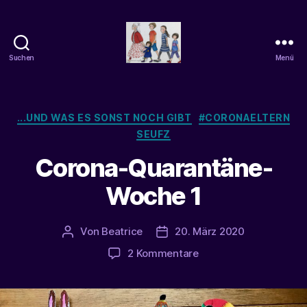
Suchen
Menü
beatrice-
confuss
Kategorien
...UND WAS ES SONST NOCH GIBT
#CORONAELTERN
SEUFZ
Corona-Quarantäne-
Woche 1
Von
Beatrice
20. März 2020
Beitragsautor
Veröffentlichungsdatum
zu
2 Kommentare
Corona-
Quarantäne-
Woche