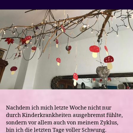
Der
Herbst
ist
da-
neue
Tagesabläufe,
Improvisation
und
Gemütlichkeit
Nachdem ich mich letzte Woche nicht nur
durch Kinderkrankheiten ausgebremst fühlte,
sondern vor allem auch von meinem Zyklus,
bin ich die letzten Tage voller Schwung.