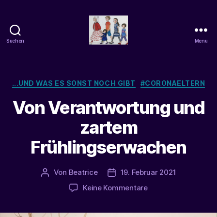
Suchen
Menü
beatrice-
confuss
Kategorien
...UND WAS ES SONST NOCH GIBT
#CORONAELTERN
Von Verantwortung und
zartem
Frühlingserwachen
Von
Beatrice
19. Februar 2021
Beitragsautor
Veröffentlichungsdatum
zu
Keine Kommentare
Von
Verantwortung