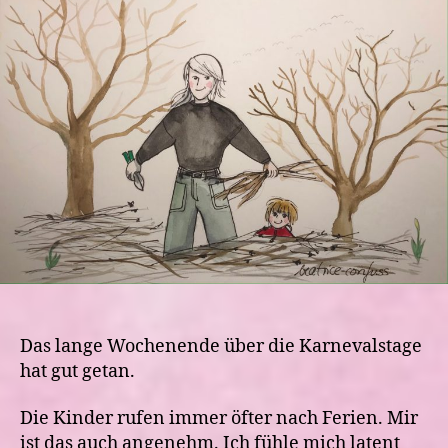
und
zartem
Frühlingserwachen
Das lange Wochenende über die Karnevalstage
hat gut getan.
Die Kinder rufen immer öfter nach Ferien. Mir
ist das auch angenehm. Ich fühle mich latent