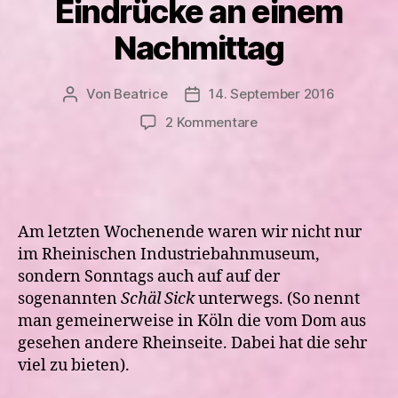
Eindrücke an einem
Nachmittag
Von
Beatrice
14. September 2016
Beitragsautor
Veröffentlichungsdatum
zu
2 Kommentare
Köln-
ein
Stadtteilfest,
gelebte
Vielfalt
Am letzten Wochenende waren wir nicht nur
und
im Rheinischen Industriebahnmuseum,
viele
sondern Sonntags auch auf auf der
Eindrücke
sogenannten
Schäl Sick
unterwegs. (So nennt
an
einem
man gemeinerweise in Köln die vom Dom aus
Nachmittag
gesehen andere Rheinseite. Dabei hat die sehr
viel zu bieten).