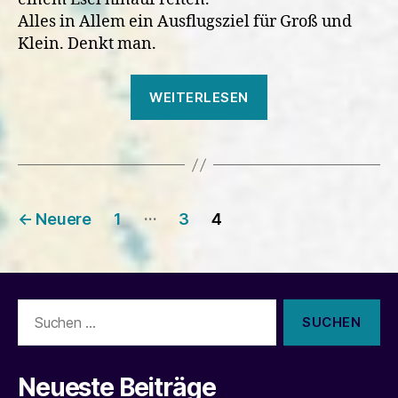
Alles in Allem ein Ausflugsziel für Groß und
Klein. Denkt man.
„Ausflugsziel
WEITERLESEN
Drachenfels.
Eine
Kritik.“
Seitennummerierung
…
←
Neuere
1
3
4
der
Beiträge
Suchen
nach:
Neueste Beiträge