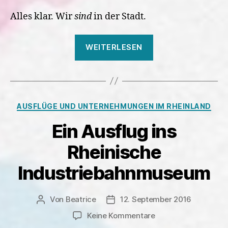
Alles klar. Wir
sind
in der Stadt.
„Köln-
WEITERLESEN
ein
Stadtteilfest,
gelebte
Vielfalt
Kategorien
AUSFLÜGE UND UNTERNEHMUNGEN IM RHEINLAND
und
viele
Ein Ausflug ins
Eindrücke
Rheinische
an
einem
Industriebahnmuseum
Nachmittag“
Von
Beatrice
12. September 2016
Beitragsautor
Veröffentlichungsdatum
zu
Keine Kommentare
Ein