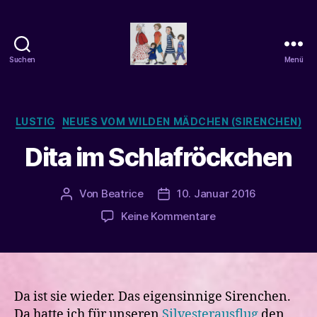
Suchen
Menü
beatrice-
confuss
Kategorien
LUSTIG
NEUES VOM WILDEN MÄDCHEN (SIRENCHEN)
Dita im Schlafröckchen
Von
Beatrice
10. Januar 2016
Beitragsautor
Veröffentlichungsdatum
zu
Keine Kommentare
Dita
im
Schlafröckchen
Da ist sie wieder. Das eigensinnige Sirenchen.
Da hatte ich für unseren
Silvesterausflug
den