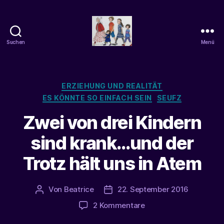
Suchen
Menü
beatrice-
confuss
Kategorien
ERZIEHUNG UND REALITÄT
ES KÖNNTE SO EINFACH SEIN
SEUFZ
Zwei von drei Kindern
sind krank…und der
Trotz hält uns in Atem
Von
Beatrice
22. September 2016
Beitragsautor
Veröffentlichungsdatum
zu
2 Kommentare
Zwei