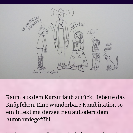
von
drei
Kindern
sind
krank…
und
der
Trotz
hält
uns
in
Atem
Kaum aus dem Kurzurlaub zurück, fieberte das
Knöpfchen. Eine wunderbare Kombination so
ein Infekt mit derzeit neu aufloderndem
Autonomiegefühl.