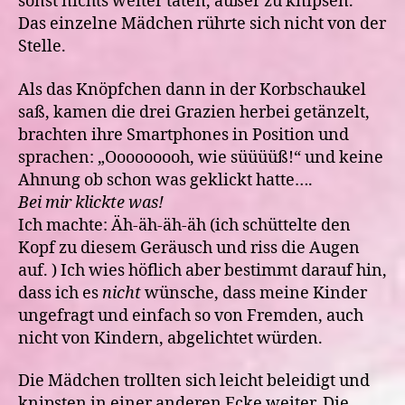
sonst nichts weiter taten, außer zu knipsen.
Das einzelne Mädchen rührte sich nicht von der
Stelle.
Als das Knöpfchen dann in der Korbschaukel
saß, kamen die drei Grazien herbei getänzelt,
brachten ihre Smartphones in Position und
sprachen: „Ooooooooh, wie süüüüß!“ und keine
Ahnung ob schon was geklickt hatte….
Bei mir klickte was!
Ich machte: Äh-äh-äh-äh (ich schüttelte den
Kopf zu diesem Geräusch und riss die Augen
auf. ) Ich wies höflich aber bestimmt darauf hin,
dass ich es
nicht
wünsche, dass meine Kinder
ungefragt und einfach so von Fremden, auch
nicht von Kindern, abgelichtet würden.
Die Mädchen trollten sich leicht beleidigt und
knipsten in einer anderen Ecke weiter. Die