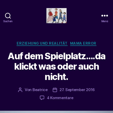
Suchen
Menü
beatrice-
confuss
Kategorien
ERZIEHUNG UND REALITÄT
MAMA ERROR
Auf dem Spielplatz….da
klickt was oder auch
nicht.
Von
Beatrice
27. September 2016
Beitragsautor
Veröffentlichungsdatum
zu
4 Kommentare
Auf
dem