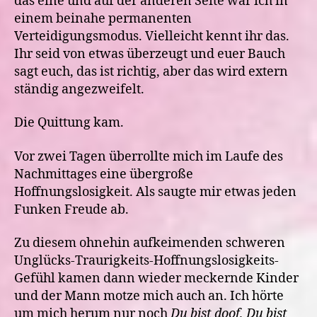
das eine und auf der anderen Seite war ich in
einem beinahe permanenten
Verteidigungsmodus. Vielleicht kennt ihr das.
Ihr seid von etwas überzeugt und euer Bauch
sagt euch, das ist richtig, aber das wird extern
ständig angezweifelt.
Die Quittung kam.
Vor zwei Tagen überrollte mich im Laufe des
Nachmittages eine übergroße
Hoffnungslosigkeit. Als saugte mir etwas jeden
Funken Freude ab.
Zu diesem ohnehin aufkeimenden schweren
Unglücks-Traurigkeits-Hoffnungslosigkeits-
Gefühl kamen dann wieder meckernde Kinder
und der Mann motze mich auch an. Ich hörte
um mich herum nur noch
Du bist doof, Du bist