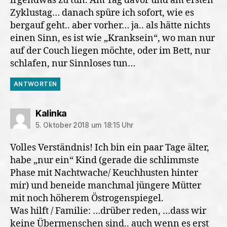
irgendwas zu tun. Am Tag davor und am ersten
Zyklustag… danach spüre ich sofort, wie es
bergauf geht.. aber vorher… ja.. als hätte nichts
einen Sinn, es ist wie „Kranksein“, wo man nur
auf der Couch liegen möchte, oder im Bett, nur
schlafen, nur Sinnloses tun…
ANTWORTEN
sagt:
Kalinka
5. Oktober 2018 um 18:15 Uhr
Volles Verständnis! Ich bin ein paar Tage älter,
habe „nur ein“ Kind (gerade die schlimmste
Phase mit Nachtwache/ Keuchhusten hinter
mir) und beneide manchmal jüngere Mütter
mit noch höherem Östrogenspiegel.
Was hilft / Familie: …drüber reden, …dass wir
keine Übermenschen sind.. auch wenn es erst