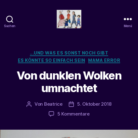
Suchen
Menü
beatrice-
confuss
Kategorien
...UND WAS ES SONST NOCH GIBT
ES KÖNNTE SO EINFACH SEIN
MAMA ERROR
Von dunklen Wolken
umnachtet
Von
Beatrice
5. Oktober 2018
Beitragsautor
Veröffentlichungsdatum
zu
5 Kommentare
Von
dunklen
Wolken