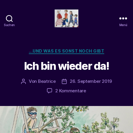
Suchen
Menü
beatrice-
confuss
Kategorien
...UND WAS ES SONST NOCH GIBT
Ich bin wieder da!
Von
Beatrice
26. September 2019
Beitragsautor
Veröffentlichungsdatum
zu
2 Kommentare
Ich
bin
wieder
da!