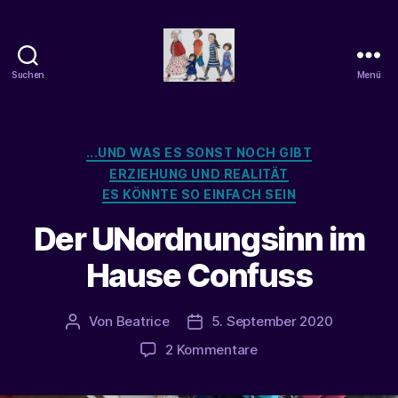
Suchen
Menü
beatrice-
confuss
Kategorien
...UND WAS ES SONST NOCH GIBT
ERZIEHUNG UND REALITÄT
ES KÖNNTE SO EINFACH SEIN
Der UNordnungsinn im
Hause Confuss
Von
Beatrice
5. September 2020
Beitragsautor
Veröffentlichungsdatum
zu
2 Kommentare
Der
UNordnungsinn