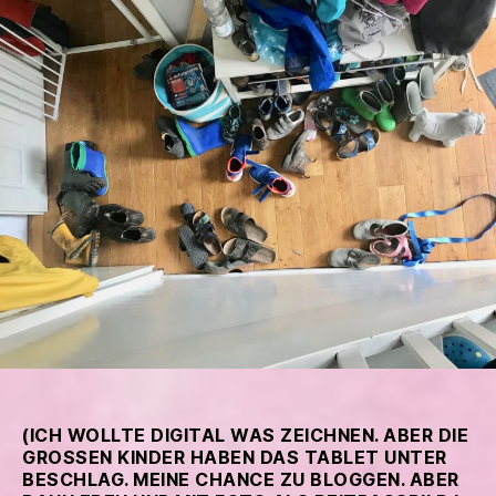
im
Hause
Confuss
(ICH WOLLTE DIGITAL WAS ZEICHNEN. ABER DIE
GROSSEN KINDER HABEN DAS TABLET UNTER B
ESCHLAG. MEINE CHANCE ZU BLOGGEN. ABER D