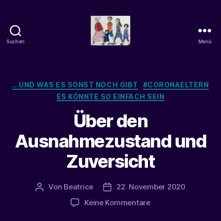
Suchen
Menü
beatrice-
confuss
Kategorien
...UND WAS ES SONST NOCH GIBT
#CORONAELTERN
ES KÖNNTE SO EINFACH SEIN
Über den
Ausnahmezustand und
Zuversicht
Von
Beatrice
22. November 2020
Beitragsautor
Veröffentlichungsdatum
zu
Keine Kommentare
Über