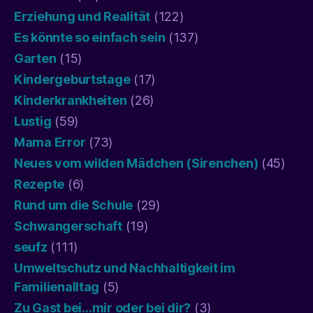
Erziehung und Realität
(122)
Es könnte so einfach sein
(137)
Garten
(15)
Kindergeburtstage
(17)
Kinderkrankheiten
(26)
Lustig
(59)
Mama Error
(73)
Neues vom wilden Mädchen (Sirenchen)
(45)
Rezepte
(6)
Rund um die Schule
(29)
Schwangerschaft
(19)
seufz
(111)
Umweltschutz und Nachhaltigkeit im
Familienalltag
(5)
Zu Gast bei…mir oder bei dir?
(3)