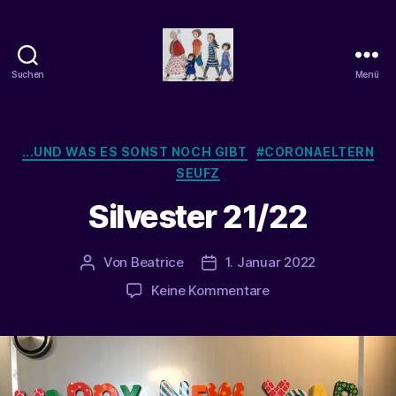
Suchen
Menü
beatrice-
confuss
Kategorien
...UND WAS ES SONST NOCH GIBT
#CORONAELTERN
SEUFZ
Silvester 21/22
Von
Beatrice
1. Januar 2022
Beitragsautor
Veröffentlichungsdatum
zu
Keine Kommentare
Silvester
21/22