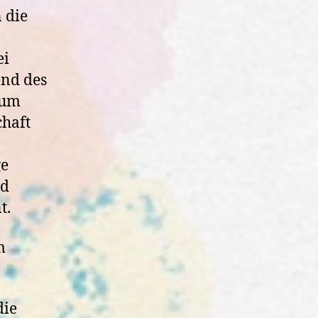
 die
ei
end des
zum
chaft
ge
nd
t.
m
die