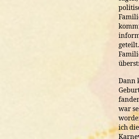
politi
Famili
kommun
inform
geteil
Famili
überst
Dann k
Geburt
fanden
war se
worden
ich di
Karnev