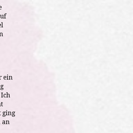
e
uf
el
en
r ein
ag
 Ich
t
t ging
n an