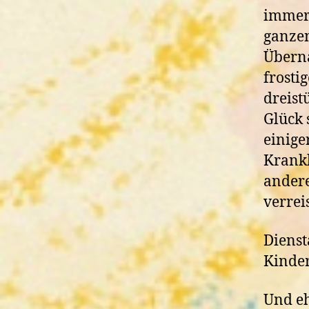
immer 
ganzen
Überna
frosti
dreist
Glück 
einige
Krankh
andere
verrei
Dienst
Kinder
Und eh