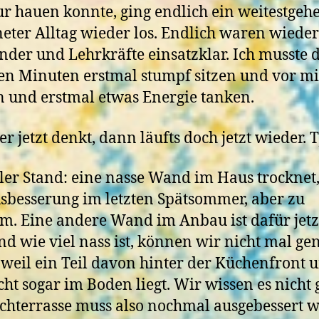
ur hauen konnte, ging endlich ein weitestgeh
eter Alltag wieder los. Endlich waren wieder
inder und Lehrkräfte einsatzklar. Ich musste
ien Minuten erstmal stumpf sitzen und vor m
n und erstmal etwas Energie tanken.
r jetzt denkt, dann läufts doch jetzt wieder. T
ler Stand: eine nasse Wand im Haus trocknet
sbesserung im letzten Spätsommer, aber zu
m. Eine andere Wand im Anbau ist dafür jetz
nd wie viel nass ist, können wir nicht mal ge
 weil ein Teil davon hinter der Küchenfront 
icht sogar im Boden liegt. Wir wissen es nicht
chterrasse muss also nochmal ausgebessert 