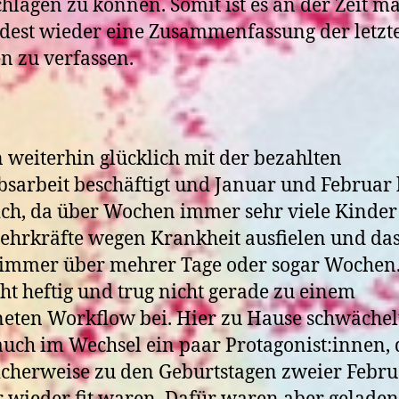
hlagen zu können. Somit ist es an der Zeit ma
est wieder eine Zusammenfassung der letzt
 zu verfassen.
n weiterhin glücklich mit der bezahlten
sarbeit beschäftigt und Januar und Februar 
sich, da über Wochen immer sehr viele Kinde
ehrkräfte wegen Krankheit ausfielen und da
 immer über mehrer Tage oder sogar Wochen
ht heftig und trug nicht gerade zu einem
eten Workflow bei. Hier zu Hause schwächel
uch im Wechsel ein paar Protagonist:innen, 
icherweise zu den Geburtstagen zweier Febru