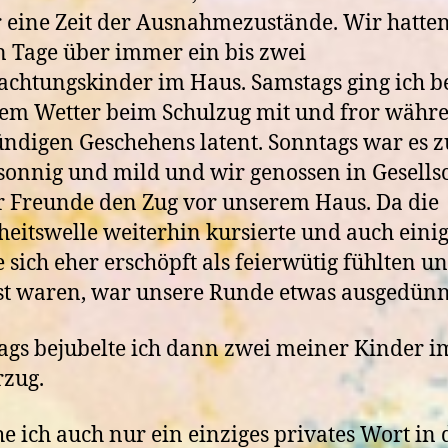
eine Zeit der Ausnahmezustände. Wir hatten
 Tage über immer ein bis zwei
chtungskinder im Haus. Samstags ging ich b
gem Wetter beim Schulzug mit und fror währ
ündigen Geschehens latent. Sonntags war es 
sonnig und mild und wir genossen in Gesells
r Freunde den Zug vor unserem Haus. Da die
eitswelle weiterhin kursierte und auch eini
 sich eher erschöpft als feierwütig fühlten u
st waren, war unsere Runde etwas ausgedünn
ags bejubelte ich dann zwei meiner Kinder i
zug.
e ich auch nur ein einziges privates Wort in 