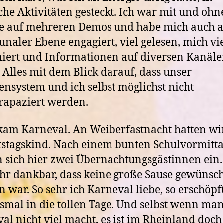
sche Aktivitäten gesteckt. Ich war mit und ohn
e auf mehreren Demos und habe mich auch a
aler Ebene engagiert, viel gelesen, mich vi
iert und Informationen auf diversen Kanäl
t. Alles mit dem Blick darauf, dass unser
ensystem und ich selbst möglichst nicht
rapaziert werden.
am Karneval. An Weiberfastnacht hatten wi
stagskind. Nach einem bunten Schulvormitt
 sich hier zwei Übernachtungsgästinnen ein.
hr dankbar, dass keine große Sause gewünsch
 war. So sehr ich Karneval liebe, so erschöpf
esmal in die tollen Tage. Und selbst wenn ma
al nicht viel macht, es ist im Rheinland doch