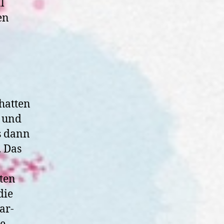
l
en
hatten
r und
s dann
. Das
ten
die
ar-