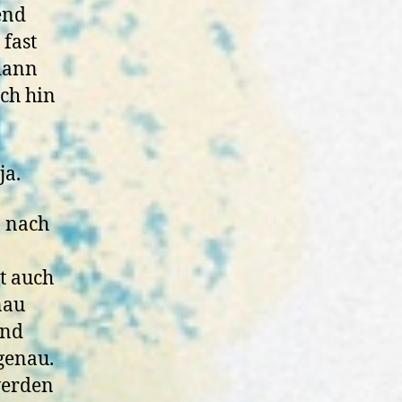
end
 fast
 dann
ich hin
ja.
, nach
t auch
nau
und
 genau.
werden