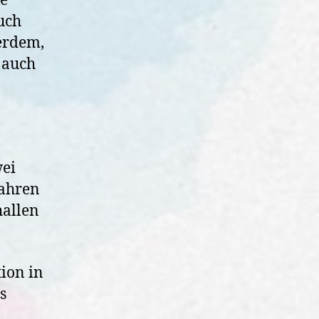
ne
uch
erdem,
 auch
wei
fahren
hallen
tion in
s