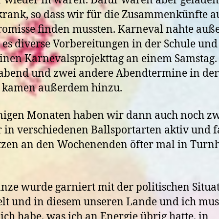
 wieder fit waren. Dafür waren aber gelade
krank, so dass wir für die Zusammenkünfte a
omisse finden mussten. Karneval nahte auß
 es diverse Vorbereitungen in der Schule und
inen Karnevalsprojekttag an einem Samstag.
abend und zwei andere Abendtermine in der
e kamen außerdem hinzu.
inigen Monaten haben wir dann auch noch z
 in verschiedenen Ballsportarten aktiv und 
tzen an den Wochenenden öfter mal in Turn
nze wurde garniert mit der politischen Situa
lt und in diesem unseren Lande und ich mus
 ich habe, was ich an Energie übrig hatte, in