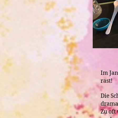
Im Jan
rast!
Die Sc
dramat
Zu oft