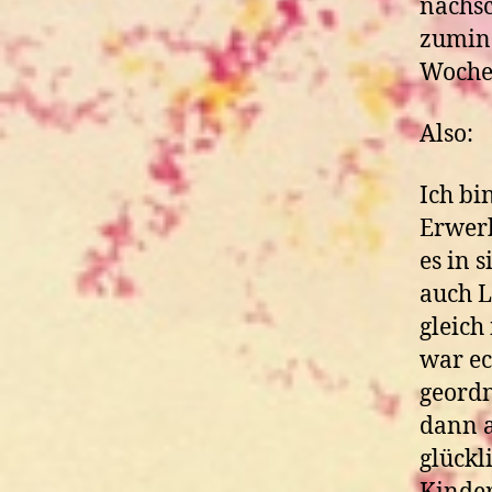
nachsc
zumind
Wochen
Also:
Ich bi
Erwerb
es in 
auch L
gleich
war ec
geordn
dann a
glückl