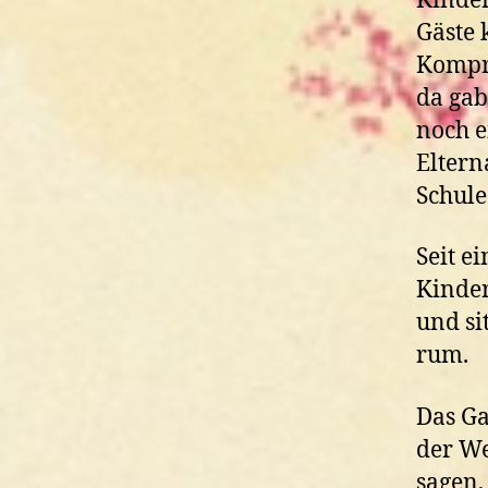
Kinder
Gäste 
Kompr
da gab
noch e
Eltern
Schul
Seit e
Kinder
und si
rum.
Das Ga
der We
sagen,