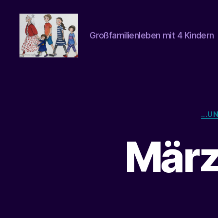
Großfamilienleben mit 4 Kindern
beatrice-
confuss
...
März