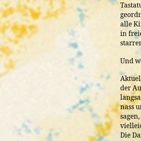
Tastat
geordn
alle K
in fre
starre
Und we
Aktuel
der Au
langsa
nass u
sagen,
vielle
Die Da