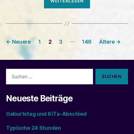
WEITERLESEN
Seitennummerierung
…
←
Neuere
1
2
3
146
Ältere
→
der
Beiträge
Suchen
nach:
Neueste Beiträge
Geburtstag und KiTa-Abschied
Typische 24 Stunden