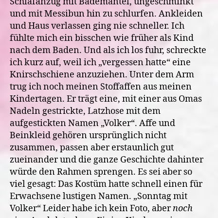
Schlafanzug mit Bademantel, ungeschminkt
und mit Messibun hin zu schlurfen. Ankleiden
und Haus verlassen ging nie schneller. Ich
fühlte mich ein bisschen wie früher als Kind
nach dem Baden. Und als ich los fuhr, schreckte
ich kurz auf, weil ich „vergessen hatte“ eine
Knirschschiene anzuziehen. Unter dem Arm
trug ich noch meinen Stoffaffen aus meinen
Kindertagen. Er trägt eine, mit einer aus Omas
Nadeln gestrickte, Latzhose mit dem
aufgestickten Namen „Volker“. Affe und
Beinkleid gehören ursprünglich nicht
zusammen, passen aber erstaunlich gut
zueinander und die ganze Geschichte dahinter
würde den Rahmen sprengen. Es sei aber so
viel gesagt: Das Kostüm hatte schnell einen für
Erwachsene lustigen Namen. „Sonntag mit
Volker“
Leider habe ich kein Foto, aber
noch