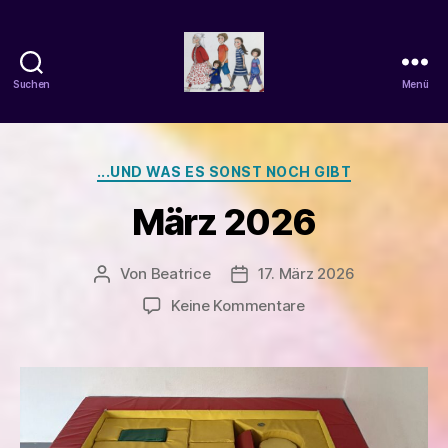
Suchen
Menü
beatrice-
confuss
Kategorien
...UND WAS ES SONST NOCH GIBT
März 2026
Von
Beatrice
17. März 2026
Beitragsautor
Veröffentlichungsdatum
zu
Keine Kommentare
März
2026