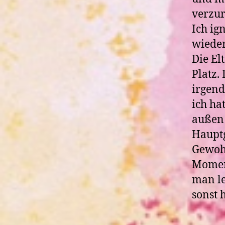
verzur
Ich ig
wieder
Die El
Platz.
irgend
ich ha
außen 
Hauptg
Gewohn
Moment
man le
sonst 