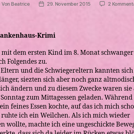
Von
Beatrice
29. November 2015
2 Komment
eitragsautor
Veröffentlichungsdatum
rankenhaus-Krimi
h mit dem ersten Kind im 8. Monat schwanger
ich Folgendes zu.
Eltern und die Schwiegereltern kannten sic
länger, siezten sich aber noch ganz altmodisc
 sich ändern und zu diesem Zwecke waren sie
Sonntag zum Mittagessen geladen. Während
in feines Essen kochte, auf das ich mich sch
, ruhte ich ein Weilchen. Als ich mich wieder
n wollte, machte ich eine ungeschickte Bew
rkte, dass sich da leider im Rücken etwas bl