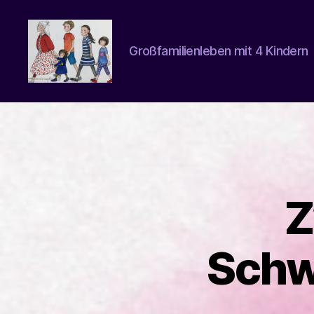
Großfamilienleben mit 4 Kindern
beatrice-
confuss
Z
Schw