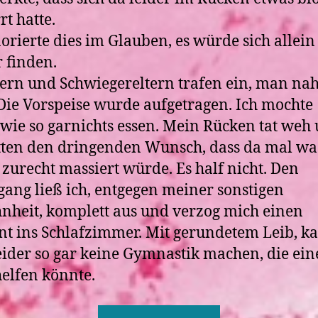
rt hatte.
norierte dies im Glauben, es würde sich allein
 finden.
tern und Schwiegereltern trafen ein, man n
 Die Vorspeise wurde aufgetragen. Ich mochte
wie so garnichts essen. Mein Rücken tat weh
tten den dringenden Wunsch, dass da mal wa
zurecht massiert würde. Es half nicht. Den
ang ließ ich, entgegen meiner sonstigen
heit, komplett aus und verzog mich einen
 ins Schlafzimmer. Mit gerundetem Leib, k
ider so gar keine Gymnastik machen, die ei
helfen könnte.
„Zwischenfall