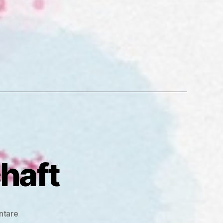
aftsmonat“
haft
zu
ntare