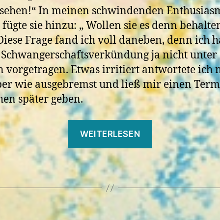
 sehen!“ In meinen schwindenden Enthusias
 fügte sie hinzu: „ Wollen sie es denn behalte
iese Frage fand ich voll daneben, denn ich h
Schwangerschaftsverkündung ja nicht unter
 vorgetragen. Etwas irritiert antwortete ich m
er wie ausgebremst und ließ mir einen Term
en später geben.
„Die
WEITERLESEN
1.
Schwangersch