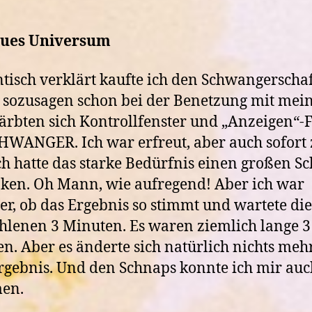
eues Universum
isch verklärt kaufte ich den Schwangerschaft
, sozusagen schon bei der Benetzung mit me
färbten sich Kontrollfenster und „Anzeigen“-
HWANGER. Ich war erfreut, aber auch sofort z
h hatte das starke Bedürfnis einen großen S
nken. Oh Mann, wie aufregend! Aber ich war
er, ob das Ergebnis so stimmt und wartete die
lenen 3 Minuten. Es waren ziemlich lange 3
n. Aber es änderte sich natürlich nichts meh
gebnis. Und den Schnaps konnte ich mir auc
en.