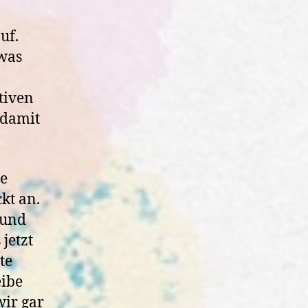
uf.
 was
tiven
 damit
de
kt an.
 und
 jetzt
te
eibe
wir gar