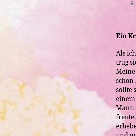
B
Ein K
Als ic
trug s
Meine 
schon 
sollte
einem 
Mann e
freute
erhebe
und me