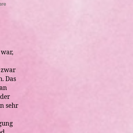
zu
are
Zwischenfall
im
8.
Schwangerschaftsmonat
 war,
h zwar
h. Das
 an
 der
on sehr
egung
öd