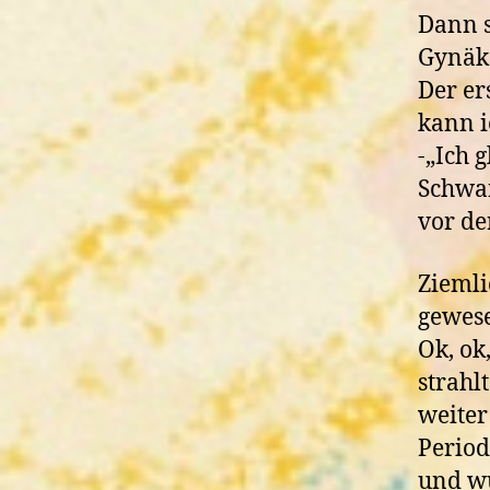
Dann s
Gynäko
Der er
kann i
-„Ich 
Schwan
vor de
Ziemli
gewese
Ok, ok
strahlt
weiter
Period
und wu