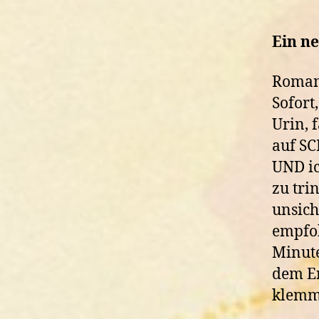
Ein n
Romant
Sofort
Urin, 
auf SC
UND ic
zu tri
unsich
empfoh
Minute
dem Er
klemm