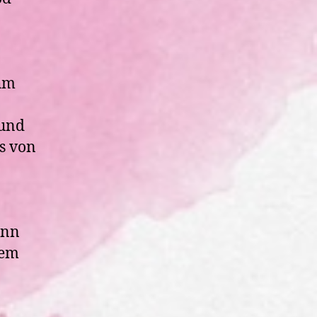
ahm
 und
s von
ann
nem