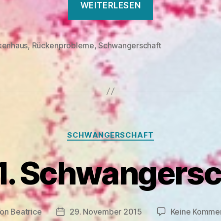
WEITERLESEN
im
8.
Schwangersch
kenhaus
,
Rückenprobleme
,
Schwangerschaft
rter
Kategorien
SCHWANGERSCHAFT
 1. Schwangersc
Von
Beatrice
29. November 2015
Keine Komme
tragsautor
Veröffentlichungsdatum