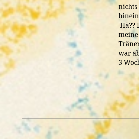
nichts
hinein
Hä?? D
meine 
Tränen
war ab
3 Woch