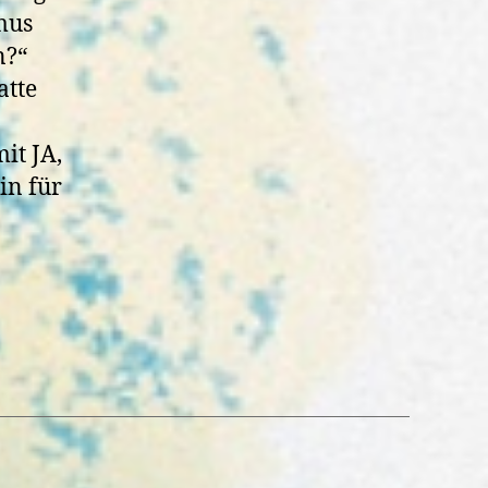
mus
n?“
atte
it JA,
in für
aft“