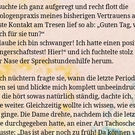
uchte ich ganz aufgeregt und recht flott die
logenpraxis meines bisherigen Vertrauens a
ste Kontakt am Tresen lief so ab: „Guten Tag,
ch für sie tun?“
glaube ich bin schwanger! Ich hatte einen posi
gerschaftstest! Hier!“ und ich fuchtelte stolz
r Nase der Sprechstundenhilfe herum.
ch nüchtern fragte sie, wann die letzte Perio
n sei und blickte mich komplett unbeeindruc
, die hört sowas natürlich ständig, dachte ich,
e weiter. Gleichzeitig wollte ich wissen, wie es
 ginge. Die Dame drehte, nachdem ich die letz
e durchgegeben hatte, an einer Art Tachosch
sste: „Das ist aber noch zu früh! Da können 