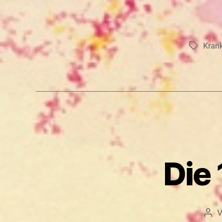
Kran
Schlagwö
Die
Bei