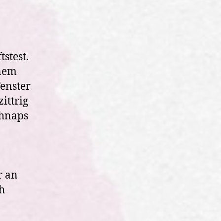
stest.
inem
Fenster
ittrig
chnaps
r an
h