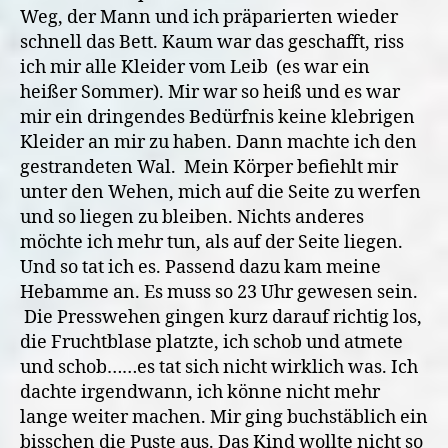
Weg, der Mann und ich präparierten wieder
schnell das Bett. Kaum war das geschafft, riss
ich mir alle Kleider vom Leib (es war ein
heißer Sommer). Mir war so heiß und es war
mir ein dringendes Bedürfnis keine klebrigen
Kleider an mir zu haben. Dann machte ich den
gestrandeten Wal. Mein Körper befiehlt mir
unter den Wehen, mich auf die Seite zu werfen
und so liegen zu bleiben. Nichts anderes
möchte ich mehr tun, als auf der Seite liegen.
Und so tat ich es. Passend dazu kam meine
Hebamme an. Es muss so 23 Uhr gewesen sein.
Die Presswehen gingen kurz darauf richtig los,
die Fruchtblase platzte, ich schob und atmete
und schob……es tat sich nicht wirklich was. Ich
dachte irgendwann, ich könne nicht mehr
lange weiter machen. Mir ging buchstäblich ein
bisschen die Puste aus. Das Kind wollte nicht so