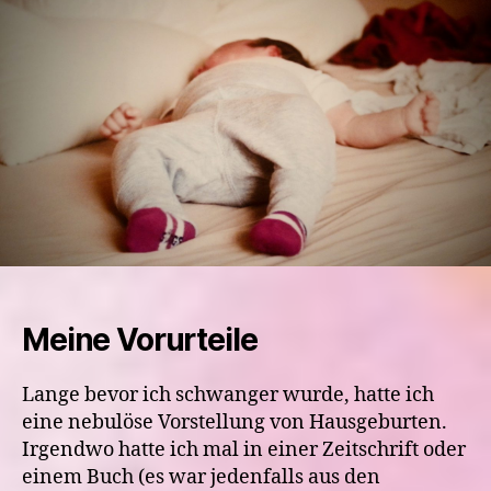
ich
von
der
Kritikerin
zur
Befürworterin
wurde.
Meine Vorurteile
Lange bevor ich schwanger wurde, hatte ich
eine nebulöse Vorstellung von Hausgeburten.
Irgendwo hatte ich mal in einer Zeitschrift oder
einem Buch (es war jedenfalls aus den