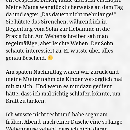
ein Gespenst. Bleich, müde und sehr erschöpft.
Meine Mama war glücklicherweise an dem Tag
da und sagte: „Das dauert nicht mehr lange!“
Sie hütete das Sirenchen, während ich in
Begleitung vom Sohn zur Hebamme in die
Praxis fuhr. Am Wehenschreiber sah man
regelmäßige, aber leichte Wehen. Der Sohn
schaute interessiert zu. Er wusste über alles
genau Bescheid.
Am späten Nachmittag waren wir zurück und
meine Mutter nahm die Kinder vorsorglich mal
mit zu sich. Und wenn es nur dazu gedient
hätte, dass ich mal richtig schlafen könnte, um
Kraft zu tanken.
Ich wusste nicht recht und habe sogar am
frühen Abend nach einer Dusche eine so lange
Wehenpause gehabt, dass ich nicht daran