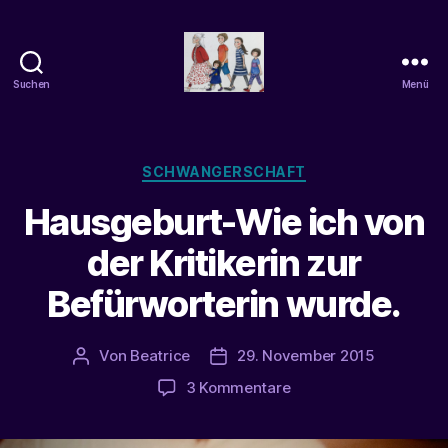
Suchen
Menü
beatrice-
confuss
Kategorien
SCHWANGERSCHAFT
Hausgeburt-Wie ich von
der Kritikerin zur
Befürworterin wurde.
Von
Beatrice
29. November 2015
Beitragsautor
Veröffentlichungsdatum
zu
3 Kommentare
Hausgeburt-
Wie