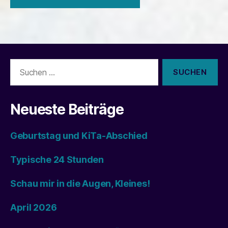
Suchen
nach:
Neueste Beiträge
Geburtstag und KiTa-Abschied
Typische 24 Stunden
Schau mir in die Augen, Kleines!
April 2026