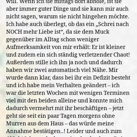
will. Wenn ich sie mittags dort abhole, ist sie
aber immer guter Dinge und sie kann mir auch
nicht sagen, warum sie nicht hingehen möchte.
Ich habe auch überlegt, ob das ein „Schrei nach
NOCH mehr Liebe ist“, da sie dem Muck
gegenüber im Alltag schon weniger
Aufmerksamkeit von mir erhält: Er ist kleiner
und zudem ein sich ständig verletzender Chaot!
Außerdem stille ich ihn ja noch und dadurch
haben wir zwei automatisch viel Nähe. Mir
wurde dann klar, dass bei ihr ein Defizit besteht
und ich habe mein Verhalten geändert – ich
war die letzten Wochen mit wenigen Terminen
viel mit den beiden alleine und konnte mich
dadurch vermehrt mit ihr beschäftigen – jetzt
geht sie seit ein paar Tagen morgens ohne
Murren aus dem Haus – das würde meine
Annahme bestätigen..! Leider und auch zum