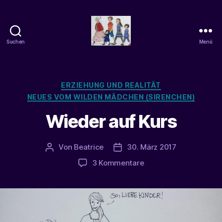
Suchen
Menü
beatrice-
confuss
Kategorien
ERZIEHUNG UND REALITÄT
NEUES VOM WILDEN MÄDCHEN (SIRENCHEN)
Wieder auf Kurs
Von
Beatrice
30. März 2017
Beitragsautor
Veröffentlichungsdatum
zu
3 Kommentare
Wieder
auf
Kurs