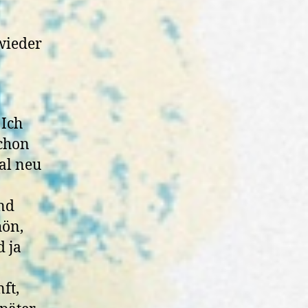
wieder
 Ich
schon
al neu
und
hön,
 ja
ft,