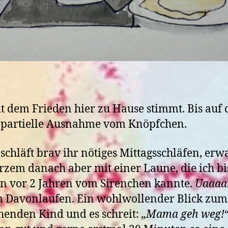
t dem Frieden hier zu Hause stimmt. Bis auf 
 partielle Ausnahme vom Knöpfchen.
 schläft brav ihr nötiges Mittagsschläfen, erw
urzem danach aber mit einer Laune, die ich b
n vor 2 Jahren vom Sirenchen kannte.
Uaaaa
m Davonlaufen. Ein wohlwollender Blick zum
enden Kind und es schreit:
„Mama geh weg!