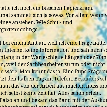
atte ich noch ein bisschen Papierkram.
al sammelt sich ja sowas. Vor allem wenn 
inge anstehen. Wie Schul- und
gartenneulinge.
ef bei einem Amt an, weil ich eine Frage hatte.
m Internet keine Information und sah mich 
nlang in der Warteschleife hängen oder 70m
n, weil der Sachbearbeiter zu tun oder nicht
n wäre. Man kennt das ja. Eine Pups-Frage 
tzt den halben Tag am Telefon. Besonders sc
an das von der Arbeit aus machen muss und
ich selbst keine Zeit hat. Alles schon erlebt.
ef also an und bekam das Band mit der Auskun