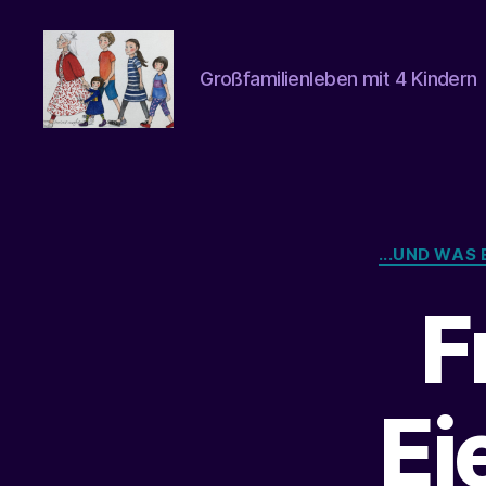
Großfamilienleben mit 4 Kindern
beatrice-
confuss
...UND WAS
F
Ei