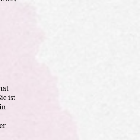
hat
ie ist
in
er