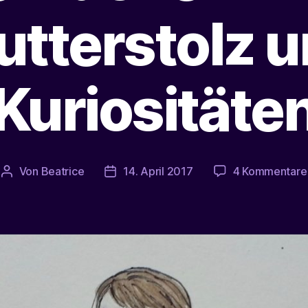
tterstolz 
Kuriositäte
Von
Beatrice
14. April 2017
4 Kommentare
Beitragsautor
Veröffentlichungsdatum