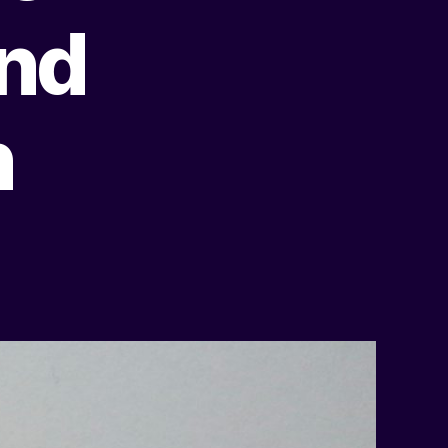
und
n
zu
Friede,
Freude,
Eierkuchen-
Von
Mutterstolz
und
Kuriositäten