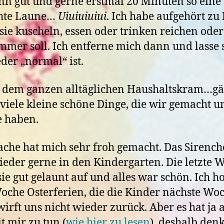
nn gut und gerne erstmal 20 Minuten so eine
chte Laune…
Uiuiuiuiui
. Ich habe aufgehört zu
 sie kuscheln, essen oder trinken reichen ode
mmer soll. Ich entferne mich dann und lasse s
eder „normal“ ist.
 dem ganzen alltäglichen Haushaltskram…g
 viele kleine schöne Dinge, die wir gemacht u
e haben.
ache hat mich sehr froh gemacht. Das Sirenc
ieder gerne in den Kindergarten. Die letzte 
sie gut gelaunt auf und alles war schön. Ich ho
oche Osterferien, die die Kinder nächste Wo
wirft uns nicht wieder zurück. Aber es hat ja 
t mir zu tun (
wie hier zu lesen
), deshalb denk