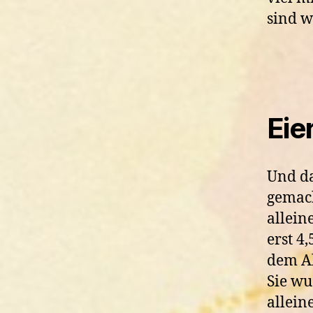
sind w
Eie
Und da
gemach
allein
erst 4
dem Al
Sie wu
alleine