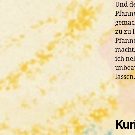
Und de
Pfanne
gemach
zu zu 
Pfanne
macht.
ich ne
unbeau
lassen
Kur