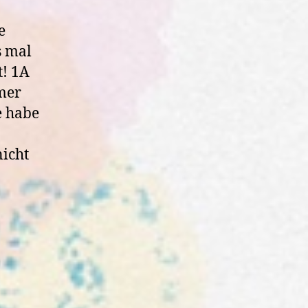
e
s mal
t! 1A
mer
e habe
nicht