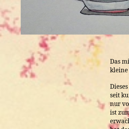
Das mi
kleine
Dieses
seit k
nur vo
ist zu
erwach