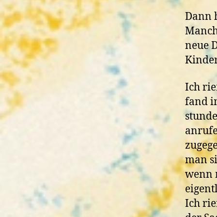
Dann h
Manchm
neue D
Kinder
Ich ri
fand i
stunde
anrufe
zugege
man si
wenn m
eigentl
Ich ri