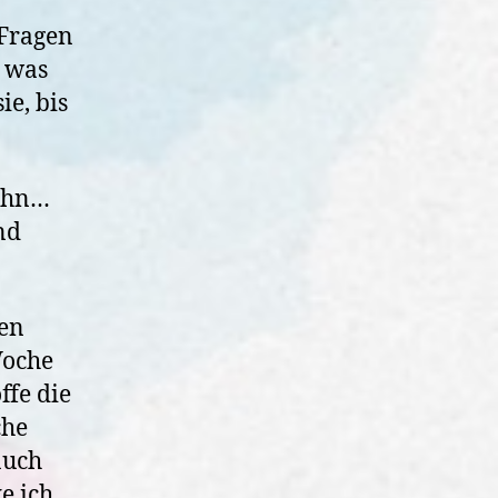
 Fragen
r was
ie, bis
ähn…
nd
hen
Woche
ffe die
che
auch
e ich,