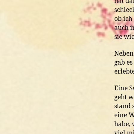
hat da
schle
ob ich
auch i
sie wi
Neben
gab es
erlebt
Eine S
geht w
stand 
eine W
habe, 
viel mi