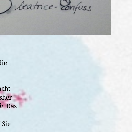
die
acht
isher
h.
Das
“ Sie