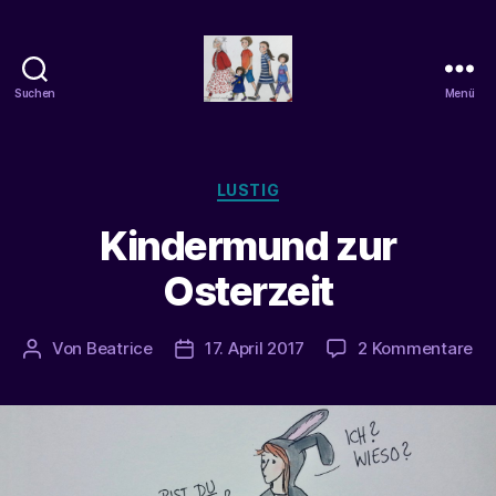
Suchen
Menü
beatrice-
confuss
Kategorien
LUSTIG
Kindermund zur
Osterzeit
zu
Von
Beatrice
17. April 2017
2 Kommentare
Beitragsautor
Veröffentlichungsdatum
Ki
zu
Os