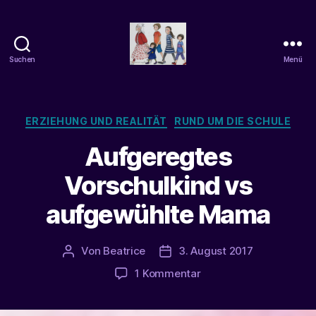
Suchen
Menü
beatrice-
confuss
Kategorien
ERZIEHUNG UND REALITÄT
RUND UM DIE SCHULE
Aufgeregtes
Vorschulkind vs
aufgewühlte Mama
Von
Beatrice
3. August 2017
Beitragsautor
Veröffentlichungsdatum
zu
1 Kommentar
Aufgeregtes
Vorschulkind