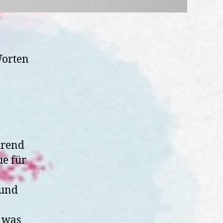
Worten
hrend
e für
 und
, was