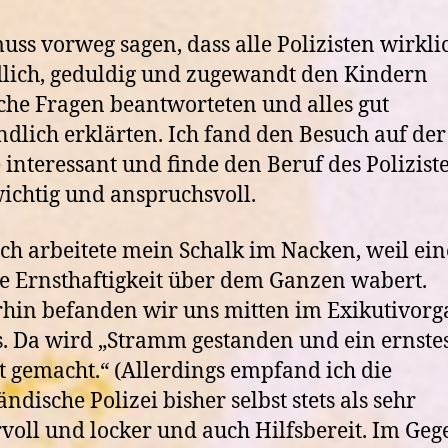
ss vorweg sagen, dass alle Polizisten wirkli
lich, geduldig und zugewandt den Kindern
che Fragen beantworteten und alles gut
ndlich erklärten. Ich fand den Besuch auf der
interessant und finde den Beruf des Polizist
ichtig und anspruchsvoll.
h arbeitete mein Schalk im Nacken, weil ein
e Ernsthaftigkeit über dem Ganzen wabert.
in befanden wir uns mitten im Exikutivorg
s. Da wird „Stramm gestanden und ein ernste
t gemacht.“ (Allerdings empfand ich die
ändische Polizei bisher selbst stets als sehr
oll und locker und auch Hilfsbereit. Im Geg