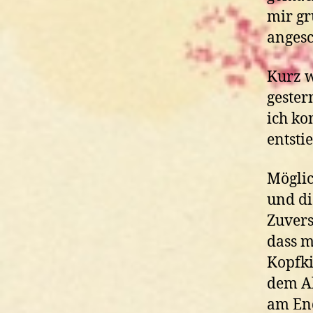
mir gr
angesc
Kurz w
gester
ich ko
entsti
Möglic
und di
Zuvers
dass m
Kopfki
dem Al
am End