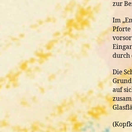
zur Be
Im „Em
Pforte
vorsor
Eingan
durch 
Die Sc
Grund 
auf si
zusamm
Glasfl
(Kopfk