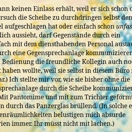
nn keinen Einlass erhält, weil er sich schon
rsuch die Scheibe zu durchdringen selbst de
l aufgeschlagen hat oder einfach schon
unfa
lich aussieht, darf Gegenstände durch ein
ach mit dem diensthabenden Personal austa
urch eine Gegensprechanlage kommunizieren
 Bedienung die freundliche Kollegin auch n
t haben wollte, weil sie selbst in diesem Büro
.) Ich stellte mir vor, wie sie bisher ohne die
prechanlage durch die Scheibe kommunizie
 Mit Pantomime und mit zum Trichter geform
 durch das Panzerglas brüllend. (In solche 
nräumlichkeiten belustigen mich absurde
ien immer. Ihr müsst nicht mit lachen.)