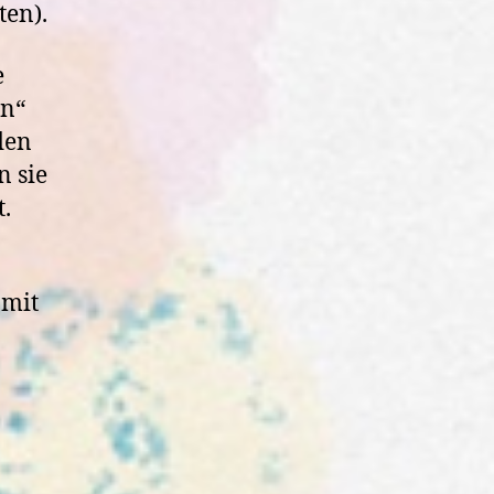
ten).
e
en“
den
n sie
t.
amit