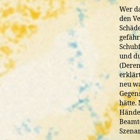
Wer da
den Ve
Schäde
gefähr
Schubf
und d
(Deren
erklär
neu war
Gegens
hätte.
Händen
Beamte
Szenar