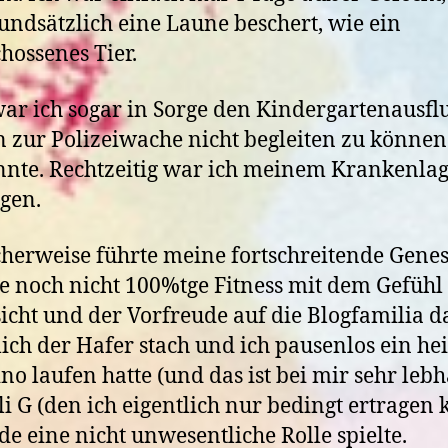
undsätzlich eine Laune beschert, wie ein
hossenes Tier.
ar ich sogar in Sorge den Kindergartenausfl
n zur Polizeiwache nicht begleiten zu können
nnte. Rechtzeitig war ich meinem Krankenla
egen.
herweise führte meine fortschreitende Gene
e noch nicht 100%tge Fitness mit dem Gefühl
icht und der Vorfreude auf die Blogfamilia d
ich der Hafer stach und ich pausenlos ein hei
no laufen hatte (und das ist bei mir sehr lebha
i G (den ich eigentlich nur bedingt ertragen 
e eine nicht unwesentliche Rolle spielte.