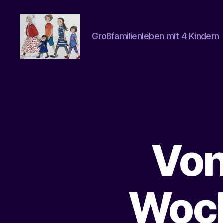
Großfamilienleben mit 4 Kindern
beatrice-
confuss
Von
Woch