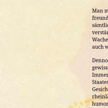
Man mu
freund
sämtli
verstä
Wache 
auch w
Dennoc
gewiss
Immerh
Staate
Gesich
rheinl
humorv