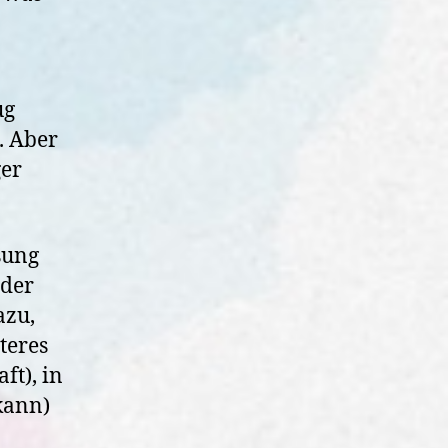
ug
. Aber
ger
sung
 der
azu,
teres
ft), in
kann)