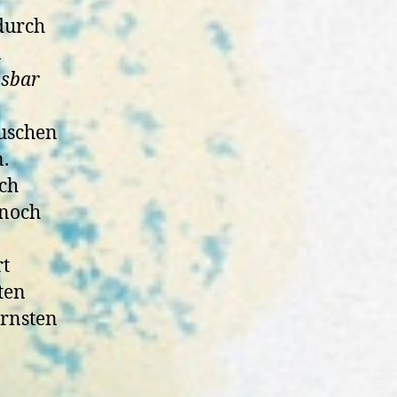
 durch
n
ssbar
uschen
.
och
 noch
rt
ten
ernsten