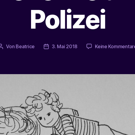
Polizei
Von
Beatrice
3. Mai 2018
Keine Kommentar
Beitragsautor
Veröffentlichungsdatum