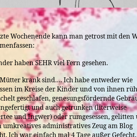
tzte Wochenende kann man getrost mit den 
menfassen:
nder haben SEHR viel Fern gesehen.
ütter krank sind…. Ich habe entweder wie
ssen im Kreise der Kinder und von ihnen rü
helt geschlafen, genesungsfördernde Gebräu
ngefertigt und auch getrunken (literweise
rtee und Ingwer) oder rumgesessen, gelitten
 umkreatives administratives Zeug am Blog
t. Ich war einfach mal 4 Tage außer Gefecht