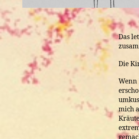
Das le
zusam
Die Ki
Wenn M
erscho
umkusc
mich a
Kräute
extrem
gemach