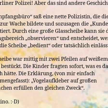
rliner Polizei! Aber das sind andere Geschich
pfangsbüro“ saß eine nette Polizistin, die di
 zur Wache bildete und sozusagen die „Kund
tiert. Durch eine große Glasscheibe kann sie 
gsbereich „observieren“ und entscheidet, we
die Scheibe „bedient“ oder tatsächlich einläss
heibe war mittig mit zwei Pfeilen auf weißem
bestückt. Die Kinder fragten sofort, was es d
ch hätte. Die Erklärung, (von mir einfach
engefasst): „Vogelaufkleber auf großen
ächen erfüllen den gleichen Zweck“.
ino. :-D)