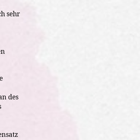
ch sehr
en
e
an des
s
ensatz