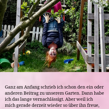
in
3
Jah
wan
–
Mai
201
Ganz am Anfang schrieb ich schon den ein oder
anderen Beitrag zu unserem Garten. Dann habe
ich das lange vernachlässigt. Aber weil ich
mich gerade derzeit wieder so über ihn freue,