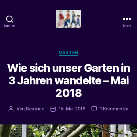
Suchen
Menü
beatrice-
confuss
Kategorien
GARTEN
Wie sich unser Garten in
3 Jahren wandelte – Mai
2018
zu
Von
Beatrice
16. Mai 2018
1 Kommentar
Beitragsautor
Veröffentlichungsdatum
Wie
sic
uns
Gar