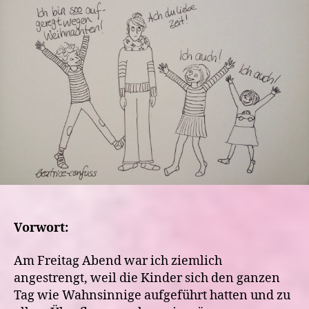
Morgen-
Zwischen
Wahnsinn,
Grab
und
Liebe
Vorwort:
Am Freitag Abend war ich ziemlich
angestrengt, weil die Kinder sich den ganzen
Tag wie Wahnsinnige aufgeführt hatten und zu