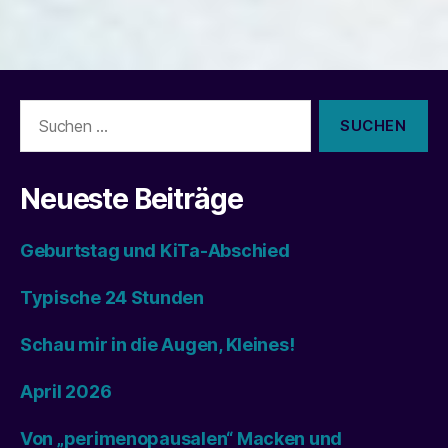
Suchen
nach:
Neueste Beiträge
Geburtstag und KiTa-Abschied
Typische 24 Stunden
Schau mir in die Augen, Kleines!
April 2026
Von „perimenopausalen“ Macken und