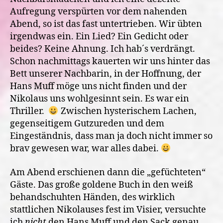
Aufregung verspürten vor dem nahenden
Abend, so ist das fast untertrieben. Wir übten
irgendwas ein. Ein Lied? Ein Gedicht oder
beides? Keine Ahnung. Ich hab´s verdrängt.
Schon nachmittags kauerten wir uns hinter das
Bett unserer Nachbarin, in der Hoffnung, der
Hans Muff möge uns nicht finden und der
Nikolaus uns wohlgesinnt sein. Es war ein
Thriller.
Zwischen hysterischem Lachen,
gegenseitigem Gutzureden und dem
Eingeständnis, dass man ja doch nicht immer so
brav gewesen war, war alles dabei.
Am Abend erschienen dann die „gefüchteten“
Gäste. Das große goldene Buch in den weiß
behandschuhten Händen, des wirklich
stattlichen Nikolauses fest im Visier, versuchte
ich
nicht
den Hans Muff und den Sack genau