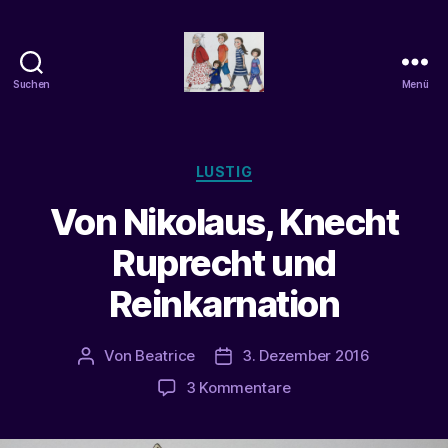
Suchen
Menü
beatrice-
confuss
Kategorien
LUSTIG
Von Nikolaus, Knecht
Ruprecht und
Reinkarnation
Von
Beatrice
3. Dezember 2016
Beitragsautor
Veröffentlichungsdatum
zu
3 Kommentare
Von
Nikolaus,