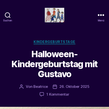
Suchen
Menü
beatrice-
confuss
Kategorien
KINDERGEBURTSTAGE
Halloween-
Kindergeburtstag mit
Gustavo
Von
Beatrice
26. Oktober 2025
Beitragsautor
Veröffentlichungsdatum
zu
1 Kommentar
Halloween-
Kindergeburtstag