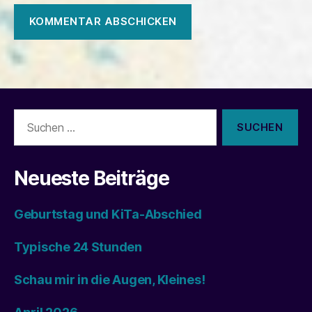
Suchen
nach:
Neueste Beiträge
Geburtstag und KiTa-Abschied
Typische 24 Stunden
Schau mir in die Augen, Kleines!