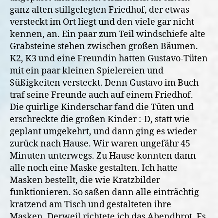
ganz alten stillgelegten Friedhof, der etwas
versteckt im Ort liegt und den viele gar nicht
kennen, an. Ein paar zum Teil windschiefe alte
Grabsteine stehen zwischen großen Bäumen.
K2, K3 und eine Freundin hatten Gustavo-Tüten
mit ein paar kleinen Spielereien und
Süßigkeiten versteckt. Denn Gustavo im Buch
traf seine Freunde auch auf einem Friedhof.
Die quirlige Kinderschar fand die Tüten und
erschreckte die großen Kinder :-D, statt wie
geplant umgekehrt, und dann ging es wieder
zurück nach Hause. Wir waren ungefähr 45
Minuten unterwegs. Zu Hause konnten dann
alle noch eine Maske gestalten. Ich hatte
Masken bestellt, die wie Kratzbilder
funktionieren. So saßen dann alle einträchtig
kratzend am Tisch und gestalteten ihre
Masken. Derweil richtete ich das Abendbrot. Es