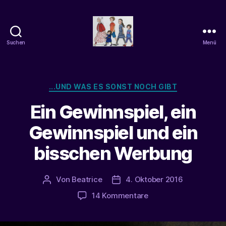
Suchen
Menü
beatrice-
confuss
Kategorien
...UND WAS ES SONST NOCH GIBT
Ein Gewinnspiel, ein
Gewinnspiel und ein
bisschen Werbung
Von
Beatrice
4. Oktober 2016
Beitragsautor
Veröffentlichungsdatum
zu
14 Kommentare
Ein
Gewinnspiel,