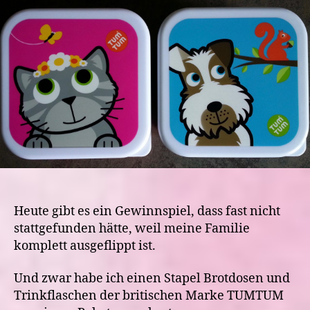
ein
Gewinnspiel
und
ein
bisschen
Werbung
Heute gibt es ein Gewinnspiel, dass fast nicht
stattgefunden hätte, weil meine Familie
komplett ausgeflippt ist.
Und zwar habe ich einen Stapel Brotdosen und
Trinkflaschen der britischen Marke TUMTUM