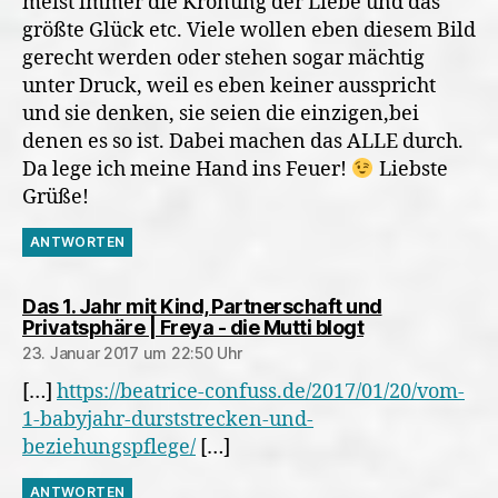
meist immer die Krönung der Liebe und das
größte Glück etc. Viele wollen eben diesem Bild
gerecht werden oder stehen sogar mächtig
unter Druck, weil es eben keiner ausspricht
und sie denken, sie seien die einzigen,bei
denen es so ist. Dabei machen das ALLE durch.
Da lege ich meine Hand ins Feuer!
Liebste
Grüße!
ANTWORTEN
Das 1. Jahr mit Kind, Partnerschaft und
sagt:
Privatsphäre | Freya - die Mutti blogt
23. Januar 2017 um 22:50 Uhr
[…]
https://beatrice-confuss.de/2017/01/20/vom-
1-babyjahr-durststrecken-und-
beziehungspflege/
[…]
ANTWORTEN