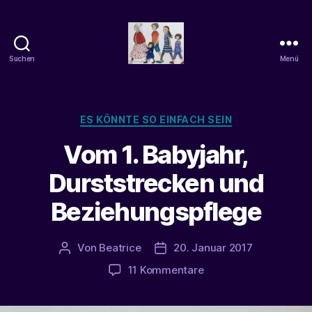
Suchen
Menü
beatrice-
confuss
Kategorien
ES KÖNNTE SO EINFACH SEIN
Vom 1. Babyjahr,
Durststrecken und
Beziehungspflege
Von
Beatrice
20. Januar 2017
Beitragsautor
Veröffentlichungsdatum
zu
11 Kommentare
Vom
1.