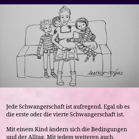
neues
Baby-
Wie
bereite
ich
mich
und
die
Geschwister
vor
Jede Schwangerschaft ist aufregend. Egal ob es
die erste oder die vierte Schwangerschaft ist.
Mit einem Kind ändern sich die Bedingungen
und der Alltag. Mit jedem weiteren auch.