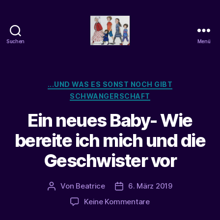
Suchen
Menü
beatrice-
confuss
Kategorien
...UND WAS ES SONST NOCH GIBT
SCHWANGERSCHAFT
Ein neues Baby- Wie
bereite ich mich und die
Geschwister vor
Von
Beatrice
6. März 2019
Beitragsautor
Veröffentlichungsdatum
zu
Keine Kommentare
Ein