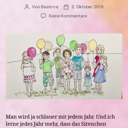
Von
Beatrice
2. Oktober 2019
Beitragsautor
Veröffentlichungsdatum
zu
Keine Kommentare
Der
7.
Geburtstag
vom
Sirenchen
Man wird ja schlauer mit jedem Jahr. Und ich
lerne jedes Jahr mehr, dass das Sirenchen