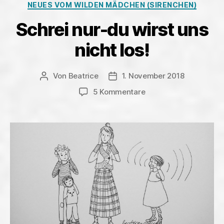
Kategorien
NEUES VOM WILDEN MÄDCHEN (SIRENCHEN)
Seele
auch“
Schrei nur-du wirst uns
nicht los!
Von
Beatrice
1. November 2018
Beitragsautor
Veröffentlichungsdatum
zu
5 Kommentare
Schrei
nur-
du
wirst
uns
nicht
los!