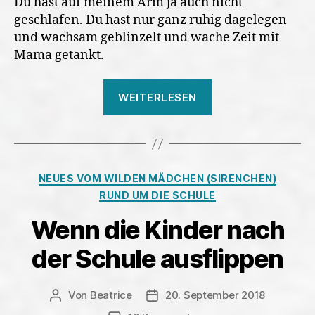
Du hast auf meinem Arm ja auch nicht
geschlafen. Du hast nur ganz ruhig dagelegen
und wachsam geblinzelt und wache Zeit mit
Mama getankt.
„Schrei
WEITERLESEN
nur-
du
wirst
uns
Kategorien
NEUES VOM WILDEN MÄDCHEN (SIRENCHEN)
nicht
RUND UM DIE SCHULE
los!“
Wenn die Kinder nach
der Schule ausflippen
Von
Beatrice
20. September 2018
Beitragsautor
Veröffentlichungsdatum