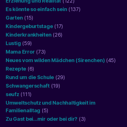
Erziehung und Realität
(122)
Es könnte so einfach sein
(137)
Garten
(15)
Kindergeburtstage
(17)
Kinderkrankheiten
(26)
Lustig
(59)
Mama Error
(73)
Neues vom wilden Mädchen (Sirenchen)
(45)
Rezepte
(6)
Rund um die Schule
(29)
Schwangerschaft
(19)
seufz
(111)
Umweltschutz und Nachhaltigkeit im
Familienalltag
(5)
Zu Gast bei…mir oder bei dir?
(3)