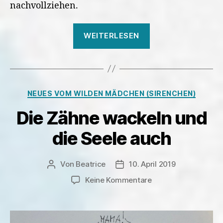
nachvollziehen.
„Wenn
WEITERLESEN
Mama
alles
falsch
macht“
Kategorien
NEUES VOM WILDEN MÄDCHEN (SIRENCHEN)
Die Zähne wackeln und
die Seele auch
Von
Beatrice
10. April 2019
Beitragsautor
Veröffentlichungsdatum
zu
Keine Kommentare
Die
Zähne
wackeln