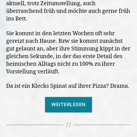
aktuell, trotz Zeitumstellung, auch
überraschend früh und möchte auch gerne früh
ins Bett.
Sie kommt in den letzten Wochen oft sehr
gereizt nach Hause. Bzw sie kommt zunächst
gut gelaunt an, aber ihre Stimmung kippt in der
gleichen Sekunde, in der das erste Detail des
heimischen Alltags nicht zu 100% zu ihrer
Vorstellung verläuft.
Da ist ein Klecks Spinat auf ihrer Pizza? Drama.
„Die
WEITERLESEN
Zähne
wackeln
und
die