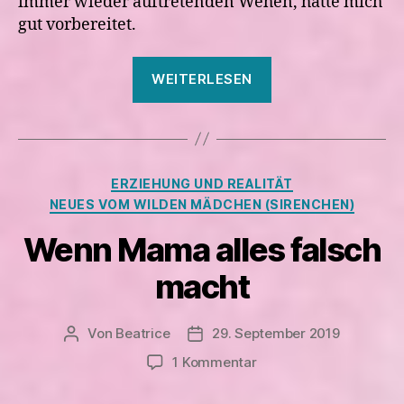
immer wieder auftretenden Wehen, hatte mich
gut vorbereitet.
„Der
WEITERLESEN
7.
Geburtstag
vom
Sirenchen“
Kategorien
ERZIEHUNG UND REALITÄT
NEUES VOM WILDEN MÄDCHEN (SIRENCHEN)
Wenn Mama alles falsch
macht
Von
Beatrice
29. September 2019
Beitragsautor
Veröffentlichungsdatum
zu
1 Kommentar
Wenn
Mama