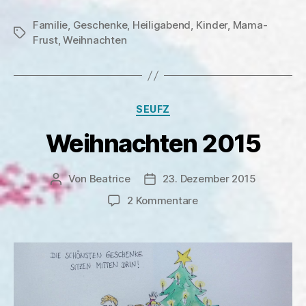
Weihnachten
Familie
,
Geschenke
,
Heiligabend
,
Kinder
2015“
,
Mama-
Schlagwörter
Frust
,
Weihnachten
Kategorien
SEUFZ
Weihnachten 2015
Von
Beatrice
23. Dezember 2015
Beitragsautor
Veröffentlichungsdatum
zu
2 Kommentare
Weihnachten
2015