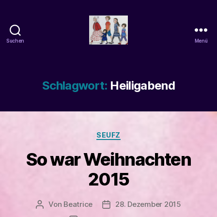
Suchen
Menü
beatrice-
confuss
Schlagwort:
Heiligabend
Kategorien
SEUFZ
So war Weihnachten
2015
Von
Beatrice
28. Dezember 2015
Beitragsautor
Veröffentlichungsdatum