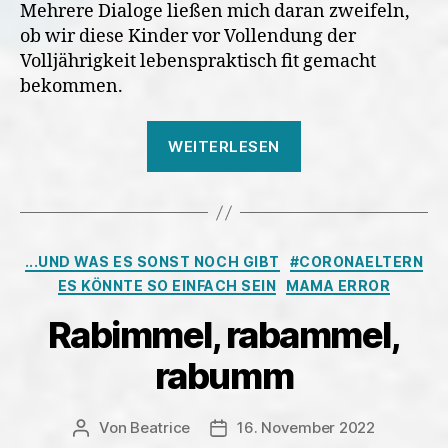
Mehrere Dialoge ließen mich daran zweifeln,
ob wir diese Kinder vor Vollendung der
Volljährigkeit lebenspraktisch fit gemacht
bekommen.
„Ein
WEITERLESEN
ganz
normaler
Sonntag
im
Kategorien
...UND WAS ES SONST NOCH GIBT
#CORONAELTERN
September“
ES KÖNNTE SO EINFACH SEIN
MAMA ERROR
Rabimmel, rabammel,
rabumm
Von
Beatrice
16. November 2022
Beitragsautor
Veröffentlichungsdatum