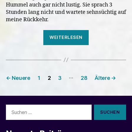
Hummel auch gar nicht lustig. Sie sprach 3
Stunden lang nicht und wartete sehnsüchtig auf
meine Rückkehr.
„Wie
WEITERLESEN
läuft
die
KiTa-
Eingewöhnung?
Seitennummerierung
…
←
Neuere
1
2
3
28
Ältere
→
der
Beiträge
Suchen
nach: