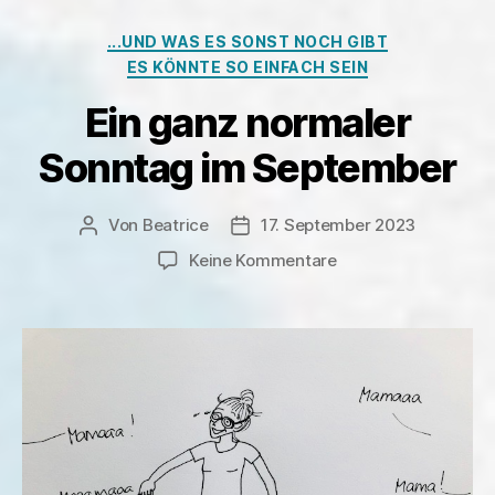
Kategorien
...UND WAS ES SONST NOCH GIBT
ES KÖNNTE SO EINFACH SEIN
Ein ganz normaler
Sonntag im September
Von
Beatrice
17. September 2023
Beitragsautor
Veröffentlichungsdatum
zu
Keine Kommentare
Ein
ganz
normaler
Sonntag
im
September