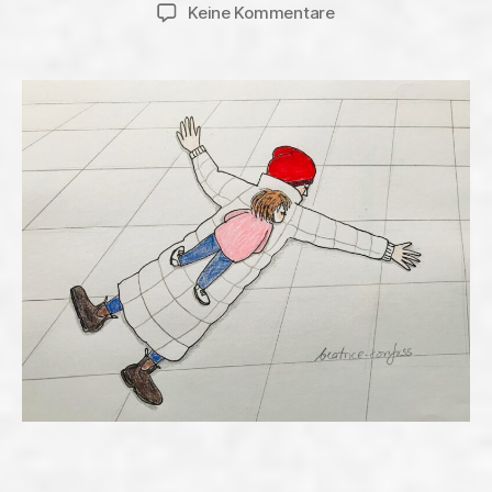
zu
Keine Kommentare
Rabimmel,
rabammel,
rabumm