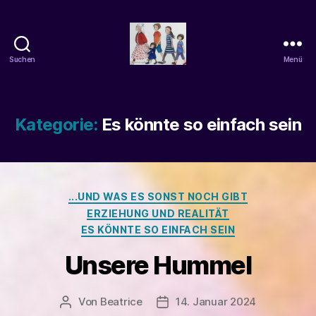
Suchen
Menü
beatrice-
confuss
Kategorie:
Es könnte so einfach sein
Kategorien
...UND WAS ES SONST NOCH GIBT
ERZIEHUNG UND REALITÄT
ES KÖNNTE SO EINFACH SEIN
Unsere Hummel
Von
Beatrice
14. Januar 2024
Beitragsautor
Veröffentlichungsdatum