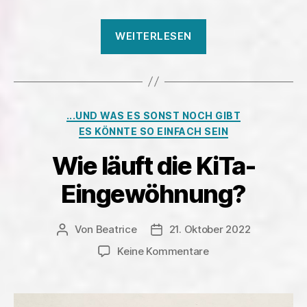
„Rabimmel,
WEITERLESEN
rabammel,
rabumm“
Kategorien
...UND WAS ES SONST NOCH GIBT
ES KÖNNTE SO EINFACH SEIN
Wie läuft die KiTa-
Eingewöhnung?
Von
Beatrice
21. Oktober 2022
Beitragsautor
Veröffentlichungsdatum
zu
Keine Kommentare
Wie
läuft
die