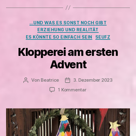
Kategorien
...UND WAS ES SONST NOCH GIBT
ERZIEHUNG UND REALITÄT
ES KÖNNTE SO EINFACH SEIN
SEUFZ
Klopperei am ersten
Advent
Von
Beatrice
3. Dezember 2023
Beitragsautor
Veröffentlichungsdatum
zu
1 Kommentar
Klopperei
am
ersten
Advent