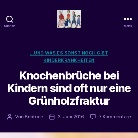
Suchen
Menü
beatrice-
confuss
Kategorien
...UND WAS ES SONST NOCH GIBT
KINDERKRANKHEITEN
Knochenbrüche bei
Kindern sind oft nur eine
Grünholzfraktur
zu
Von
Beatrice
3. Juni 2016
7 Kommentare
Beitragsautor
Veröffentlichungsdatum
Kn
bei
Ki