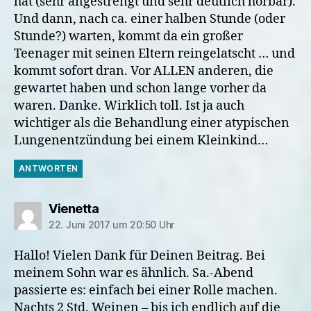
hat (sehr angestrengt und sehr deutlich hörbar).
Und dann, nach ca. einer halben Stunde (oder
Stunde?) warten, kommt da ein großer
Teenager mit seinen Eltern reingelatscht … und
kommt sofort dran. Vor ALLEN anderen, die
gewartet haben und schon lange vorher da
waren. Danke. Wirklich toll. Ist ja auch
wichtiger als die Behandlung einer atypischen
Lungenentzündung bei einem Kleinkind…
ANTWORTEN
sagt:
Vienetta
22. Juni 2017 um 20:50 Uhr
Hallo! Vielen Dank für Deinen Beitrag. Bei
meinem Sohn war es ähnlich. Sa.-Abend
passierte es: einfach bei einer Rolle machen.
Nachts 2 Std. Weinen – bis ich endlich auf die