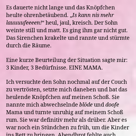
Es dauerte nicht lange und das Knöpfchen
heulte ohrenbetäubend. „
Is kann nis mehr
lauuuufeeeen!
“ heul, jaul, kreisch. Der Sohn
weinte still und matt. Es ging ihm gar nicht gut.
Das Sirenchen krakelte und rannte und stürmte
durch die Räume.
Eine kurze Beurteilung der Situation sagte mir:
3 Kinder, 3 Bedürfnisse. EINE MAMA.
Ich versuchte den Sohn nochmal auf der Couch
zu vertrösten, setzte mich daneben und bat das
heulende Knöpfchen auf meinen Schoß. Sie
nannte mich abwechselnde
blöde
und
doofe
Mama und turnte unruhig auf meinem Schoß
rum. Sie war definitiv mehr als drüber. Aber es
war noch ein Stündchen zu früh, um die Kinder
ins Bett zu bringen. Abendbrot fehlte auch