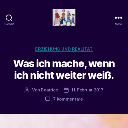
Suchen
Menü
beatrice-
confuss
Kategorien
ERZIEHUNG UND REALITÄT
Was ich mache, wenn
ich nicht weiter weiß.
Von
Beatrice
11. Februar 2017
Beitragsautor
Veröffentlichungsdatum
zu
7 Kommentare
Was
ich
mache,
wenn