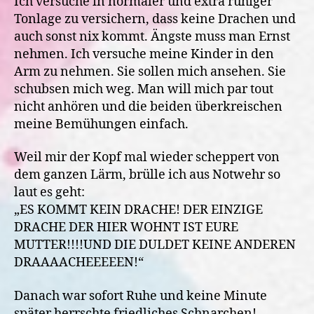
Ich versuche in normaler und extra ruhiger
Tonlage zu versichern, dass keine Drachen und
auch sonst nix kommt. Ängste muss man Ernst
nehmen. Ich versuche meine Kinder in den
Arm zu nehmen. Sie sollen mich ansehen. Sie
schubsen mich weg. Man will mich par tout
nicht anhören und die beiden überkreischen
meine Bemühungen einfach.
Weil mir der Kopf mal wieder scheppert von
dem ganzen Lärm, brülle ich aus Notwehr so
laut es geht:
„ES KOMMT KEIN DRACHE! DER EINZIGE
DRACHE DER HIER WOHNT IST EURE
MUTTER!!!!UND DIE DULDET KEINE ANDEREN
DRAAAACHEEEEEN!“
Danach war sofort Ruhe und keine Minute
später herrschte friedliches Schnarchen!