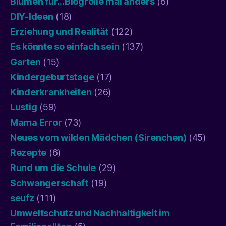
Blumen für…Blogrolle mal anders
(6)
DIY-Ideen
(18)
Erziehung und Realität
(122)
Es könnte so einfach sein
(137)
Garten
(15)
Kindergeburtstage
(17)
Kinderkrankheiten
(26)
Lustig
(59)
Mama Error
(73)
Neues vom wilden Mädchen (Sirenchen)
(45)
Rezepte
(6)
Rund um die Schule
(29)
Schwangerschaft
(19)
seufz
(111)
Umweltschutz und Nachhaltigkeit im