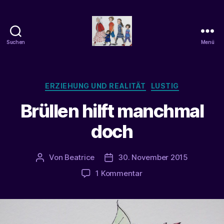
Suchen
Menü
beatrice-
confuss
Kategorien
ERZIEHUNG UND REALITÄT
LUSTIG
Brüllen hilft manchmal
doch
Von
Beatrice
30. November 2015
Beitragsautor
Veröffentlichungsdatum
zu
1 Kommentar
Brüllen
hilft
manchmal
doch