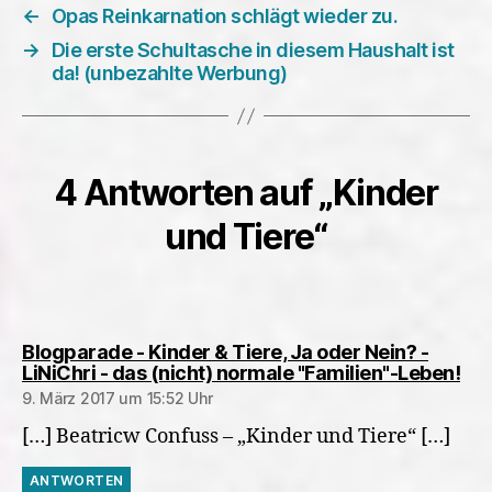
←
Opas Reinkarnation schlägt wieder zu.
→
Die erste Schultasche in diesem Haushalt ist
da! (unbezahlte Werbung)
4 Antworten auf „Kinder
und Tiere“
Blogparade - Kinder & Tiere, Ja oder Nein? -
sag
LiNiChri - das (nicht) normale "Familien"-Leben!
9. März 2017 um 15:52 Uhr
[…] Beatricw Confuss – „Kinder und Tiere“ […]
ANTWORTEN