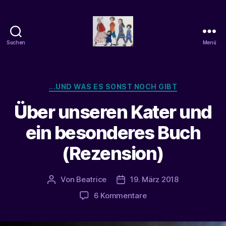
Suchen
Menü
beatrice-
confuss
Kategorien
...UND WAS ES SONST NOCH GIBT
Über unseren Kater und
ein besonderes Buch
(Rezension)
Von
Beatrice
19. März 2018
Beitragsautor
Veröffentlichungsdatum
zu
6 Kommentare
Über
unseren