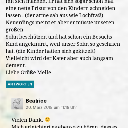
mit sich machen. Er hat sich sogar schon mal
eine nette Frisur von den Kindern schneiden
lassen . (der arme sah aus wie Lochfraß)
Neuerdings meint er aber er müsste unseren
großen
Sohn beschützen und hat schon ein Besuchs
Kind angeknurrt, weil unser Sohn so geschrien
hat. (die Kinder hatten sich gekitzelt)
Vielleicht wird der Kater aber auch langsam
dement.
Liebe Grüße Melle
ANTWORTEN
sagt:
Beatrice
20. März 2018 um 11:18 Uhr
Vielen Dank.
Mich erleichtert es ebenso zu hören, dass es