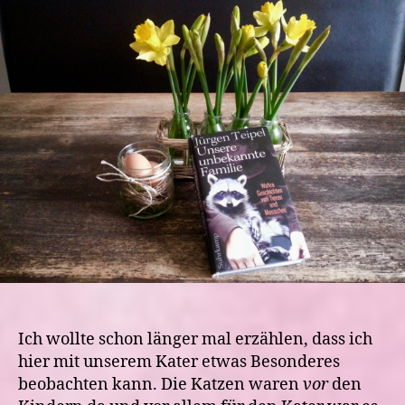
Kater
und
ein
besonderes
Buch
(Rezension)
Ich wollte schon länger mal erzählen, dass ich
hier mit unserem Kater etwas Besonderes
beobachten kann. Die Katzen waren
vor
den