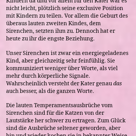
Kindern da und vor allem für den Kater war es
nicht leicht, plötzlich seine exclusive Position
mit Kindern zu teilen. Vor allem die Geburt des
überaus lauten zweiten Kindes, dem
Sirenchen, setzten ihm zu. Dennoch hat er
heute zu ihr die engste Beziehung.
Unser Sirenchen ist zwar ein energiegeladenes
Kind, aber gleichzeitig sehr feinfühlig. Sie
kommuniziert weniger über Worte, als viel
mehr durch körperliche Signale.
Wahrscheinlich versteht der Kater genau
das
auch besser, als die ganzen Worte.
Die lauten Temperamentsausbrüche vom
Sirenchen sind für die Katzen von der
Lautstärke her schwer zu ertragen. Zum Glück
sind die Ausbrüche seltener geworden, aber
hin und wieder kochen sie in bekannter Weise