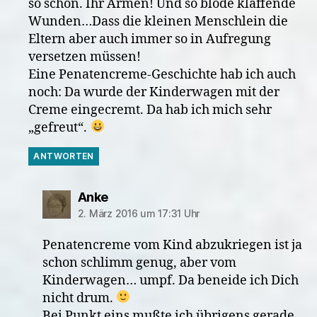
so schön. Ihr Armen! Und so blöde klaffende
Wunden…Dass die kleinen Menschlein die
Eltern aber auch immer so in Aufregung
versetzen müssen!
Eine Penatencreme-Geschichte hab ich auch
noch: Da wurde der Kinderwagen mit der
Creme eingecremt. Da hab ich mich sehr
„gefreut“.
ANTWORTEN
sagt:
Anke
2. März 2016 um 17:31 Uhr
Penatencreme vom Kind abzukriegen ist ja
schon schlimm genug, aber vom
Kinderwagen… umpf. Da beneide ich Dich
nicht drum.
Bei Punkt eins mußte ich übrigens gerade