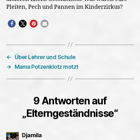
Pleiten, Pech und Pannen im Kinderzirkus?
←
Über Lehrer und Schule
→
Mama Potzenklotz motzt
9 Antworten auf
„Elterngeständnisse“
sagt:
Djamila