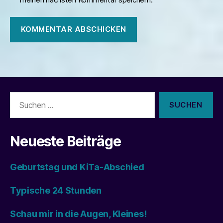
Suchen
nach:
Neueste Beiträge
Geburtstag und KiTa-Abschied
Typische 24 Stunden
Schau mir in die Augen, Kleines!