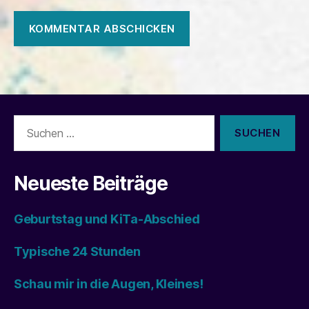
Suchen
nach:
Neueste Beiträge
Geburtstag und KiTa-Abschied
Typische 24 Stunden
Schau mir in die Augen, Kleines!