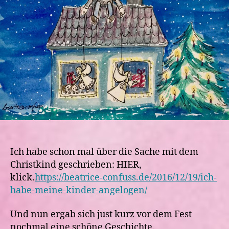
Christkind
Ich habe schon mal über die Sache mit dem
Christkind geschrieben: HIER,
klick.
https://beatrice-confuss.de/2016/12/19/ich-
habe-meine-kinder-angelogen/
Und nun ergab sich just kurz vor dem Fest
nochmal eine schöne Geschichte.