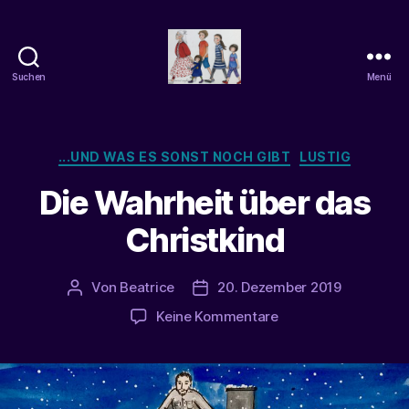
Suchen
Menü
beatrice-
confuss
Kategorien
...UND WAS ES SONST NOCH GIBT
LUSTIG
Die Wahrheit über das
Christkind
Von
Beatrice
20. Dezember 2019
Beitragsautor
Veröffentlichungsdatum
zu
Keine Kommentare
Die
Wahrheit
über
das