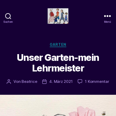
Suchen
Menü
beatrice-
confuss
Kategorien
GARTEN
Unser Garten-mein
Lehrmeister
zu
Von
Beatrice
4. März 2021
1 Kommentar
Beitragsautor
Veröffentlichungsdatum
Uns
Gar
mei
Leh