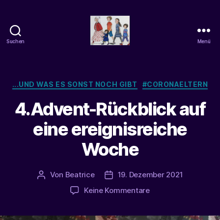
Suchen
Menü
beatrice-
confuss
Kategorien
...UND WAS ES SONST NOCH GIBT
#CORONAELTERN
4.Advent-Rückblick auf
eine ereignisreiche
Woche
Von
Beatrice
19. Dezember 2021
Beitragsautor
Veröffentlichungsdatum
zu
Keine Kommentare
4.Advent-
Rückblick