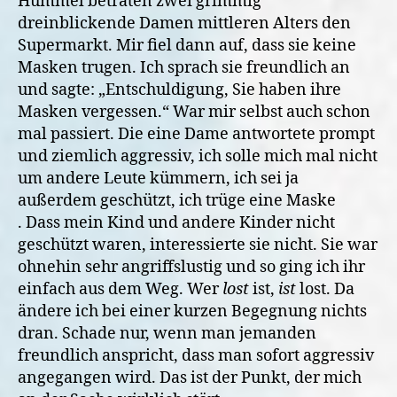
Hummel betraten zwei grimmig
dreinblickende Damen mittleren Alters den
Supermarkt. Mir fiel dann auf, dass sie keine
Masken trugen. Ich sprach sie freundlich an
und sagte: „Entschuldigung, Sie haben ihre
Masken vergessen.“ War mir selbst auch schon
mal passiert.
Die eine Dame antwortete prompt
und ziemlich aggressiv, ich solle mich mal nicht
um andere Leute kümmern, ich sei ja
außerdem geschützt, ich trüge eine Maske
. Dass mein Kind und andere Kinder nicht
geschützt waren, interessierte sie nicht. Sie war
ohnehin sehr angriffslustig und so ging ich ihr
einfach aus dem Weg. Wer
lost
ist,
ist
lost. Da
ändere ich bei einer kurzen Begegnung nichts
dran. Schade nur, wenn man jemanden
freundlich anspricht, dass man sofort aggressiv
angegangen wird. Das ist der Punkt, der mich